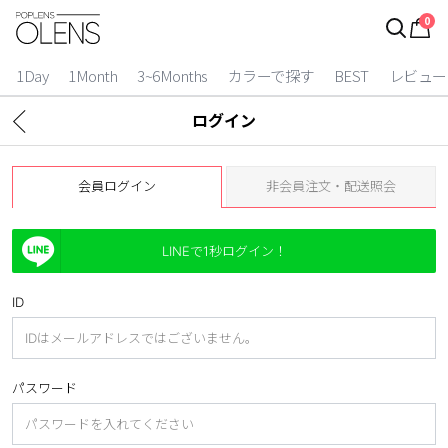
0
ログイン
お得逃しています。
|
1Day
1Month
3~6Months
カラーで探す
BEST
レビュー
カラコン比較
ログイン
今月限定特典
会員ログイン
非会員注文・配送照会
ベスト
カラコン
LINEで1秒ログイン！
装着期間
ID
1 Day
2 Weeks
1 Month
3~6 Months
パスワード
よりどりキット
カラー