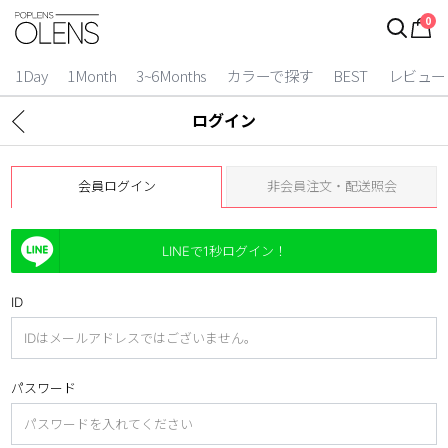
0
1Day
1Month
3~6Months
カラーで探す
BEST
レビュー
ログイン
会員ログイン
非会員注文・配送照会
LINEで1秒ログイン！
ID
2 Weeks
3~6 Months
パスワード