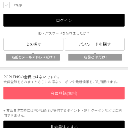
ID保存
ブラウン
チョコ
グレー
ブラック
ログイン
ヘーゼル
グリーン
ID・パスワードを忘れましたか？
ブルー
ピンク
IDを探す
パスワードを探す
透明
乱視用
ハロウィンカラコン
ケア用品
POPLENSの会員ではないですか。
会員登録をされますとさらにお得なクーポンや最新情報をご利用頂けます。
レビュー
会員登録(無料)
EYEしてる
※ 非会員注文時にはPOPLENSが提供するポイント・割引クーポンなどはご利
用できません。
総合掲示板
非会員注文する