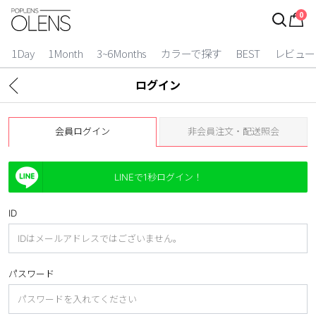
0
ログイン
お得逃しています。
|
1Day
1Month
3~6Months
カラーで探す
BEST
レビュー
カラコン比較
ログイン
今月限定特典
会員ログイン
非会員注文・配送照会
ベスト
カラコン
LINEで1秒ログイン！
装着期間
ID
1 Day
2 Weeks
1 Month
3~6 Months
パスワード
よりどりキット
カラー