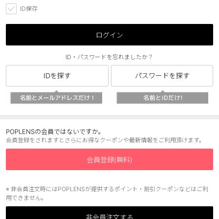
ID保存
ブラウン
チョコ
グレー
ブラック
ログイン
ヘーゼル
グリーン
ID・パスワードを忘れましたか？
ブルー
ピンク
IDを探す
パスワードを探す
透明
乱視用
ハロウィンカラコン
ケア用品
POPLENSの会員ではないですか。
会員登録をされますとさらにお得なクーポンや最新情報をご利用頂けます。
レビュー
会員登録(無料)
EYEしてる
※ 非会員注文時にはPOPLENSが提供するポイント・割引クーポンなどはご利
用できません。
総合掲示板
非会員注文する