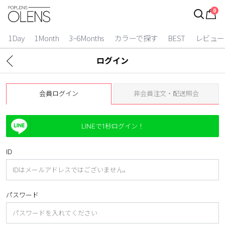
0
ログイン
お得逃しています。
|
1Day
1Month
3~6Months
カラーで探す
BEST
レビュー
カラコン比較
ログイン
今月限定特典
会員ログイン
非会員注文・配送照会
ベスト
カラコン
LINEで1秒ログイン！
装着期間
ID
1 Day
2 Weeks
1 Month
3~6 Months
パスワード
よりどりキット
カラー