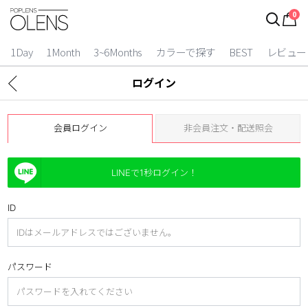
0
1Day
1Month
3~6Months
カラーで探す
BEST
レビュー
ログイン
会員ログイン
非会員注文・配送照会
LINEで1秒ログイン！
ID
2 Weeks
3~6 Months
パスワード