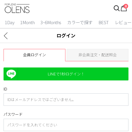
0
ログイン
お得逃しています。
|
1Day
1Month
3~6Months
カラーで探す
BEST
レビュー
カラコン比較
ログイン
今月限定特典
会員ログイン
非会員注文・配送照会
ベスト
カラコン
LINEで1秒ログイン！
装着期間
ID
1 Day
2 Weeks
1 Month
3~6 Months
パスワード
よりどりキット
カラー