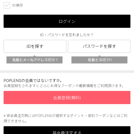
ID保存
ブラウン
チョコ
グレー
ブラック
ログイン
ヘーゼル
グリーン
ID・パスワードを忘れましたか？
ブルー
ピンク
IDを探す
パスワードを探す
透明
乱視用
ハロウィンカラコン
ケア用品
POPLENSの会員ではないですか。
会員登録をされますとさらにお得なクーポンや最新情報をご利用頂けます。
レビュー
会員登録(無料)
EYEしてる
※ 非会員注文時にはPOPLENSが提供するポイント・割引クーポンなどはご利
用できません。
総合掲示板
非会員注文する