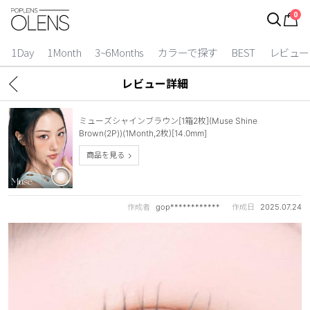
0
ログイン
お得逃しています。
|
1Day
1Month
3~6Months
カラーで探す
BEST
レビュー
カラコン比較
レビュー詳細
今月限定特典
ミューズシャインブラウン[1箱2枚](Muse Shine
ベスト
Brown(2P))(1Month,2枚)[14.0mm]
商品を見る
カラコン
装着期間
作成者
gop************
作成日
2025.07.24
1 Day
2 Weeks
1 Month
3~6 Months
よりどりキット
カラー