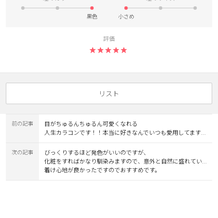
カスタマーサービス
黒色
小さめ
ショッピングガイド
評価
アプリダウンロード
INSTAGRAM
TWITTER
リスト
LINE
FACEBOOK
前の記事
目がちゅるんちゅるん可愛くなれる
人生カラコンです！！本当に好きなんでいつも愛用してます🥹💖
次の記事
びっくりするほど発色がいいのですが、
化粧をすればかなり馴染みますので、意外と自然に盛れていいと思いました。
着け心地が良かったですのでおすすめです。