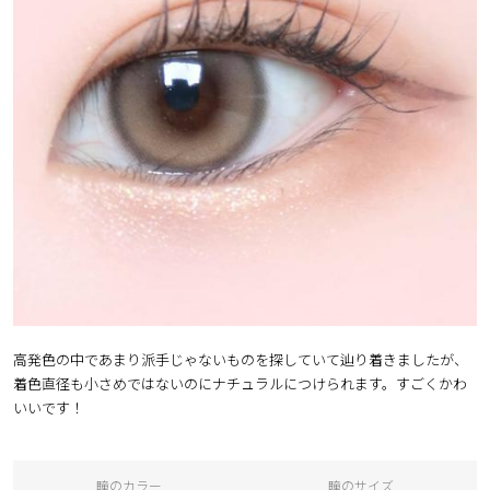
ブラウン
チョコ
グレー
ブラック
ヘーゼル
グリーン
ブルー
ピンク
透明
乱視用
ハロウィンカラコン
ケア用品
レビュー
高発色の中であまり派手じゃないものを探していて辿り着きましたが、
着色直径も小さめではないのにナチュラルにつけられます。すごくかわ
EYEしてる
いいです！
総合掲示板
瞳のカラー
瞳のサイズ