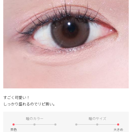
チョコ
ブラック
グリーン
ピンク
乱視用
すごく可愛い！
しっかり盛れるのでリピ買い。
瞳のカラー
瞳のサイズ
茶色
大きめ