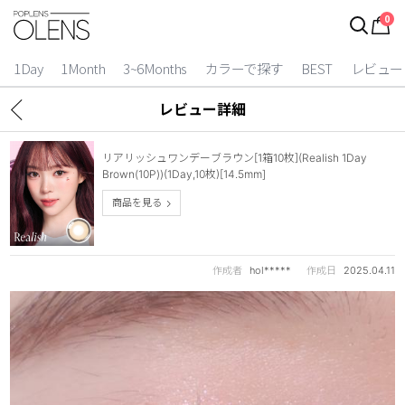
0
1Day
1Month
3~6Months
カラーで探す
BEST
レビュー
レビュー詳細
リアリッシュワンデーブラウン[1箱10枚](Realish 1Day
Brown(10P))(1Day,10枚)[14.5mm]
商品を見る
作成者
hol*****
作成日
2025.04.11
2 Weeks
3~6 Months