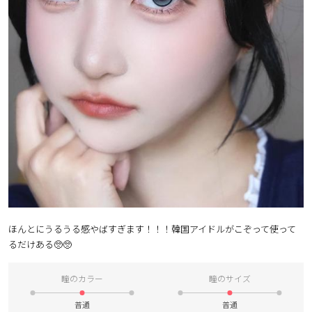
ブラウン
チョコ
グレー
ブラック
ヘーゼル
グリーン
ブルー
ピンク
透明
乱視用
ハロウィンカラコン
ケア用品
レビュー
ほんとにうるうる感やばすぎます！！！韓国アイドルがこぞって使って
るだけある🥺🥺
EYEしてる
瞳のカラー
瞳のサイズ
総合掲示板
普通
普通