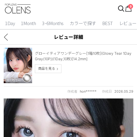
0
ログイン
お得逃しています。
|
1Day
1Month
3~6Months
カラーで探す
BEST
レビュー
カラコン比較
レビュー詳細
今月限定特典
グローイティアワンデーグレー[1箱10枚](Glowy Tear 1Day
ベスト
Gray(10P))(1Day,10枚)[14.2mm]
商品を見る
カラコン
装着期間
作成者
hon******
作成日
2026.05.29
1 Day
2 Weeks
1 Month
3~6 Months
よりどりキット
カラー