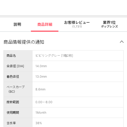
お客様レビュー
業界1位
説明
商品詳細
(1,731)
ポップレンズ
商品情報提供の通知
商品名
ビビリンググレー [1箱2枚]
全直径 [DIA]
14.0mm
着色直径
13.0mm
ベースカーブ
8.6mm
（BC）
度数範囲
0.00~-8.00
使用期間
1Month
含水率
38%