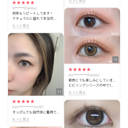
もっと見る
tlf*****(Family)
何年もリピートしてます！
ナチュラルに盛れて本当可愛いです><
もっと見る
+2
kin********(Family)
新色とても楽しみにしていました！
ビビリングシリーズの中で1番明るい色です。元の瞳の色はこげ茶ですが、しっかり発色してくれて印象チェンジできます！お気に入りです！
+1
もっと見る
min*********(VVIP)
すっぴんでも自然体に着用でき、瞳も大きくなりすぎず化粧をするとより瞳の綺麗さが引立ちます！目の幅は大きい方ですが写真の通りちょうど良い着用直径でリピートしています。
もっと見る