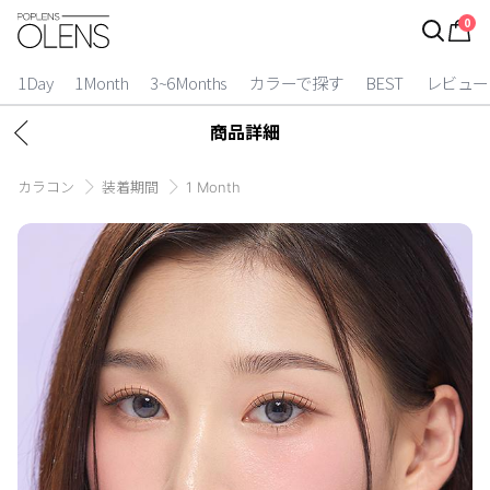
0
ログイン
1Day
1Month
3~6Months
カラーで探す
BEST
レビュー
|
商品詳細
お得逃しています。
カラコン
装着期間
1 Month
カラコン比較
今月限定特典
ベスト
カラコン
装着期間