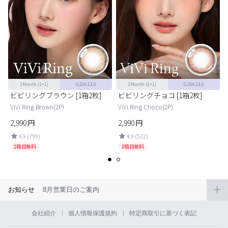
1Month
(1+1)
G.DIA 13.0
1Month
(1+1)
G.DIA 13.0
ビビリングブラウン [1箱2枚]
ビビリングチョコ [1箱2枚]
ViVi Ring Brown(2P)
ViVi Ring Choco(2P)
2,990
円
2,990
円
4.9 (799)
4.9 (522)
2箱目無料
2箱目無料
お知らせ
8月営業日のご案内
会社紹介
個人情報保護規約
特定商取引に基づく表記