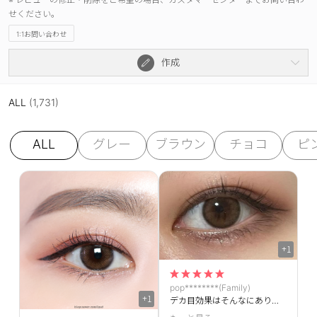
せください。
1:1お問い合わせ
作成
ALL
(1,731)
ALL
グレー
ブラウン
チョコ
ピ
+1
pop********(Family)
+1
デカ目効果はそんなにありませんが垢抜けアイになれちゃいます！どんなメイクにも服装にも合います！