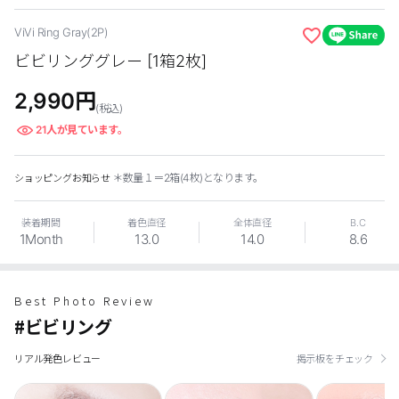
ViVi Ring Gray(2P)
EYEしてる
ビビリンググレー [1箱2枚]
総合掲示板
2,990
円
(税込)
21
人が見ています。
カスタマーサービス
＊数量１＝2箱(4枚)となります。
ショッピングお知らせ
ショッピングガイド
装着期間
着色直径
全体直径
B.C
アプリダウンロード
1Month
13.0
14.0
8.6
INSTAGRAM
TWITTER
LINE
FACEBOOK
Best Photo Review
#ビビリング
リアル発色レビュー
掲示板をチェック