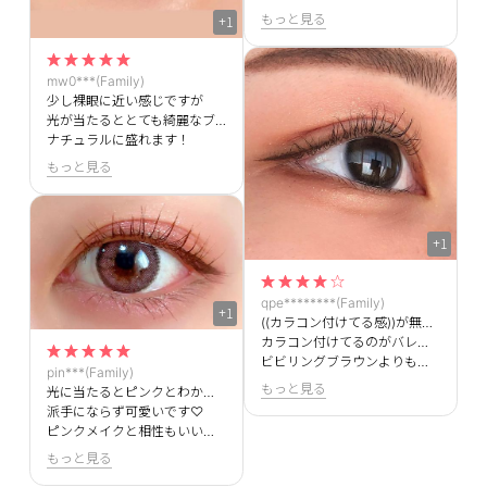
もっと見る
+1
mw0***(Family)
少し裸眼に近い感じですが
光が当たるととても綺麗なブラウンで
ナチュラルに盛れます！
もっと見る
+1
qpe********(Family)
+1
((カラコン付けてる感))が無いし、自分の黒目が大きくなったように見えるので良いです！
カラコン付けてるのがバレたくない方にはオススメ！
ビビリングブラウンよりも色は暗いです。
pin***(Family)
もっと見る
光に当たるとピンクとわかるくらいの自然さで
派手にならず可愛いです♡
ピンクメイクと相性もいいです！
もっと見る