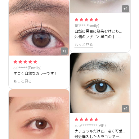
+1
151***(Family)
自然に黒目に馴染むけどちょうどよく茶色になってとってもかわいいです。
外側のフチごと黒目の中に収まるサイズ感でした。
もっと見る
+1
osi*****(Family)
すごく自然なカラーです！
もっと見る
+1
zeb*********(VIP)
ナチュラルだけど、凄く可愛くなります。
最近購入したカラコンで一番お気に入りです、装用期間一杯着けていましたがずっと快適でした。人気の理由がわかります…！