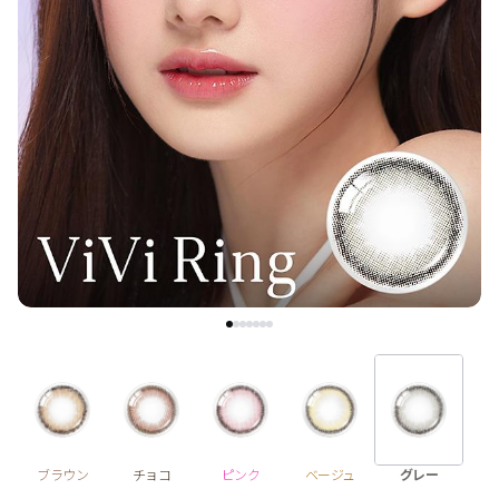
1 Day
2 Weeks
1 Month
3~6 Months
よりどりキット
カラー
ブラウン
チョコ
グレー
ブラック
ヘーゼル
グリーン
ブルー
ピンク
透明
乱視用
ハロウィンカラコン
ケア用品
ブラウン
チョコ
ピンク
ベージュ
グレー
レビュー