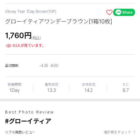
カスタマーサービス
Glowy Tear 1Day Brown(10P)
グローイティアワンデーブラウン[1箱10枚]
ショッピングガイド
1,760
円
(税込)
アプリダウンロード
92
人が見ています。
INSTAGRAM
TWITTER
LINE
FACEBOOK
-4.25 -8.00
品切度数
装着期間
着色直径
全体直径
B.C
1Day
13.3
14.2
8.7
Best Photo Review
#グローイティア
リアル発色レビュー
掲示板をチェック