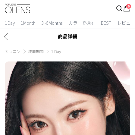
0
ログイン
お得逃しています。
|
1Day
1Month
3~6Months
カラーで探す
BEST
レビュー
カラコン比較
商品詳細
今月限定特典
カラコン
装着期間
1 Day
ベスト
カラコン
装着期間
1 Day
2 Weeks
1 Month
3~6 Months
よりどりキット
カラー