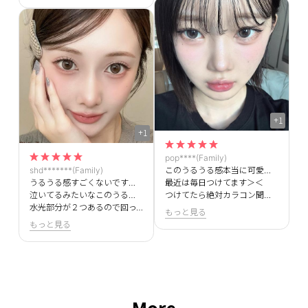
+1
+1
pop****(Family)
shd*******(Family)
このうるうる感本当に可愛すぎる！！
うるうる感すごくないですか？
最近は毎日つけてます＞＜
泣いてるみたいなこのうるうる絵文時の瞳になれちゃいます🥺
つけてたら絶対カラコン聞かれます！！
水光部分が２つあるので回っても全然気にならなくて付け心地もいいのでおすすめです！
もっと見る
もっと見る
More