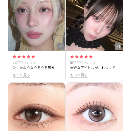
+1
+1
ss7***(Family)
lil******(Family)
泣いたようなうるうる感🌟ナチュラルにもれるし、目がキラキラして可愛いです
好きなアイドルがこれつけてて、まねしたんですけど本当に大満足です、、もうこれしかつけられない
もっと見る
もっと見る