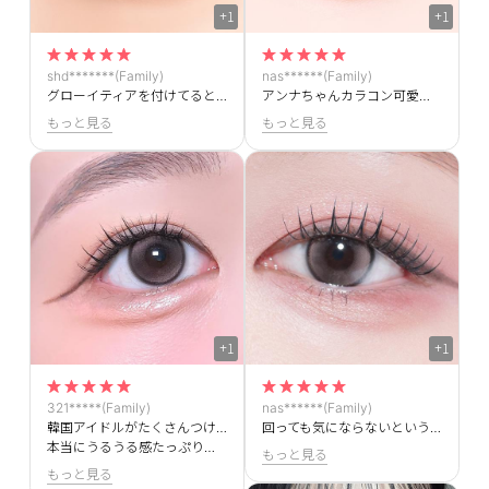
+1
+1
shd*******(Family)
nas******(Family)
グローイティアを付けてるときはいつもよりメイクが盛れる気がします💖
アンナちゃんカラコン可愛いほんとに！！うるうるの泣いてるみたいな瞳になれちゃいます🥺🥺
もっと見る
もっと見る
+1
+1
321*****(Family)
nas******(Family)
韓国アイドルがたくさんつけていると聞いて購入しました！！
回っても気にならないということで購入してみたのですが、左右対称にハイライターがあるのでほんとに気にならないし、何より可愛すぎます！！！
本当にうるうる感たっぷりで泣いてるみたいな目元になれます🥺
もっと見る
もっと見る