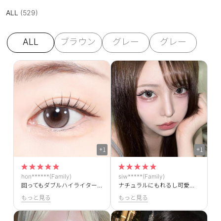
ALL
(529)
ALL
ブラウン
グレー
グレー
+1
+1
hon******(Family)
siw*****(Family)
回ってもダブルハイライターだから気にならなくていいです！すっぴんにも結構違和感ないです
ナチュラルにもれるし可愛いです。回っても気にならないのが好き
もっと見る
もっと見る