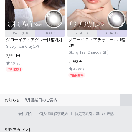
1Month
(1+1)
G.DIA 13.3
1Month
(1+1)
G.DIA 13.3
グローイティアグレー[1箱2枚]
グローイティアチャコール[1箱
2枚]
Glowy Tear Gray(2P)
Glowy Tear Charcoal(2P)
2,990
円
2,990
円
4.9 (96)
4.9 (95)
2箱目無料
2箱目無料
お知らせ
8月営業日のご案内
会社紹介
個人情報保護規約
特定商取引に基づく表記
SNSアカウント