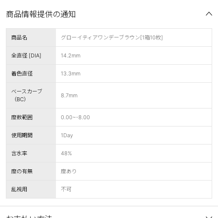
商品情報提供の通知
商品名
グローイティアワンデーブラウン[1箱10枚]
全直径 [DIA]
14.2mm
着色直径
13.3mm
ベースカーブ
8.7mm
（BC）
度数範囲
0.00~-8.00
使用期間
1Day
含水率
48%
度の有無
度あり
乱視用
不可