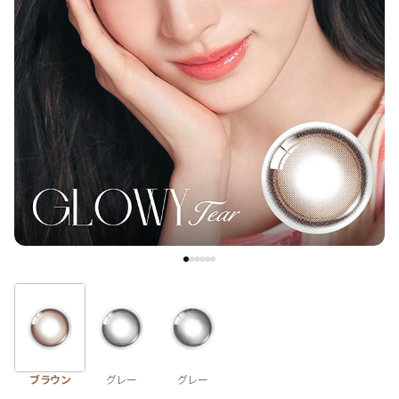
ブラウン
チョコ
グレー
ブラック
ヘーゼル
グリーン
ブルー
ピンク
透明
乱視用
ハロウィンカラコン
ケア用品
レビュー
EYEしてる
総合掲示板
ブラウン
グレー
グレー