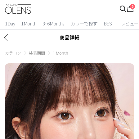
0
ログイン
お得逃しています。
|
1Day
1Month
3~6Months
カラーで探す
BEST
レビュー
カラコン比較
商品詳細
今月限定特典
カラコン
装着期間
1 Month
ベスト
カラコン
装着期間
1 Day
2 Weeks
1 Month
3~6 Months
よりどりキット
カラー