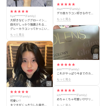
+1
mun*****(Family)
デカ目カラコン好きなのでビッググローイ発売されたのすごくうれしい！！発色もいいし、サイズ感もお気に入り♥
hye*******(Family)
もっと見る
大好きなビッググローイシリーズのグレー待ってました🖤🖤
目元がしっかり強調されるのでめっちゃ盛れます！！
グレーカラコンってかっこいい系なイメージだったけどこれは結構かわいい系かも🎀
もっと見る
+1
aim*****(Family)
これがやっぱり今までのカラコンで1番好き！軸固定じゃないのが残念だと思ってたけど逆にだからこそ着け心地が良くていいね☺️
もっと見る
+1
ich***********(Family)
tlf*****(Family)
めちゃくちゃ可愛い♡♡リピありです
可愛い！
太フチがくっきりした目元にしてくれてとにかく本当可愛いです♡
もっと見る