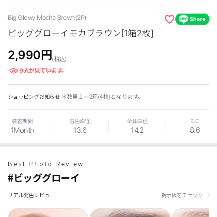
カスタマーサービス
Big Glowy Mocha Brown(2P)
ビッググローイモカブラウン[1箱2枚]
ショッピングガイド
2,990
円
(税込)
アプリダウンロード
9
人が見ています。
INSTAGRAM
TWITTER
LINE
FACEBOOK
＊数量１＝2箱(4枚)となります。
ショッピングお知らせ
装着期間
着色直径
全体直径
B.C
1Month
13.6
14.2
8.6
Best Photo Review
#ビッググローイ
リアル発色レビュー
掲示板をチェック