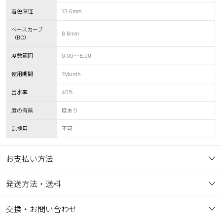
着色直径
13.6mm
ベースカーブ
8.6mm
（BC）
度数範囲
0.00~-8.00
使用期間
1Month
含水率
40%
度の有無
度あり
乱視用
不可
お支払い方法
発送方法・送料
交換・お問い合わせ