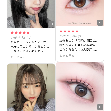
+1
+1
bst****(Family)
byu***(Family)
最近お出かけの時は毎回このカラコンつけてます✨
水光カラコンのなかで一番お気に入りです！
瞳が本当に可愛くなる最強のカラコンです！
水光カラコンで太ふちとか最強に可愛すぎます🖤🖤
これからもたくさん愛用します💖
出かけるときの必須カラコンです！
もっと見る
もっと見る
+1