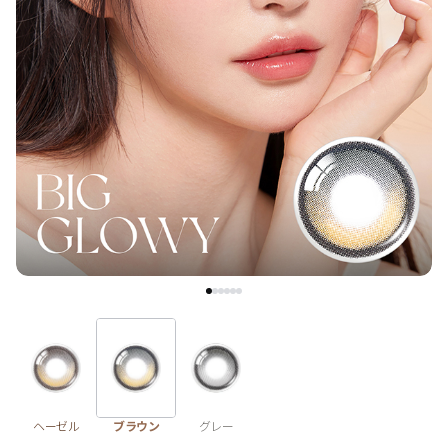
ブラウン
チョコ
グレー
ブラック
ヘーゼル
グリーン
ブルー
ピンク
透明
乱視用
ハロウィンカラコン
ケア用品
レビュー
EYEしてる
総合掲示板
ヘーゼル
ブラウン
グレー