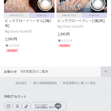
1Month
(1+1)
G.DIA 13.6
1Month
(1+1)
G.DIA 13.6
ビッググローイヘーゼル[1箱2
ビッググローイグレー[1箱2枚]
枚]
Big Glowy Gray(2P)
Big Glowy Hazel(2P)
2,990
円
2,990
円
4.9 (314)
4.9 (204)
2箱目無料
2箱目無料
お知らせ
8月営業日のご案内
会社紹介
個人情報保護規約
特定商取引に基づく表記
SNSアカウント
友だち追加で
お得な情報を GET!