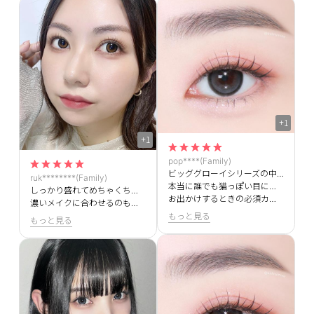
+1
+1
pop****(Family)
ビッググローイシリーズの中で１番お気に入りです🖤
ruk********(Family)
本当に誰でも猫っぽい目になれちゃいます(=^・^=)
しっかり盛れてめちゃくちゃ可愛い！
お出かけするときの必須カラコンです！
濃いメイクに合わせるのも良いけど、ナチュラルメイクでも印象的な目元にしてくれるから好き！
もっと見る
もっと見る