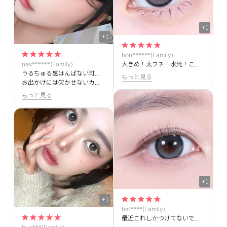
+1
+1
hon******(Family)
nas******(Family)
大きめ！太フチ！水光！こんなに私好みのカラコンほかにないです🥺🥺この絶妙なグレー感たまらないです😭😭
うるちゅる感はんぱない可愛すぎます！！
もっと見る
お出かけには欠かせないカラコンです✨
もっと見る
+1
+1
bst****(Family)
最近これしかつけてないです♥️太フチ感サイズ感水光何から何まで最強！！