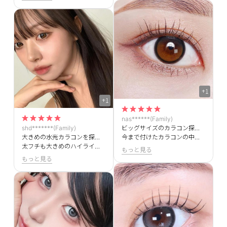
+1
+1
nas******(Family)
shd*******(Family)
ビッグサイズのカラコン探してる方本当におすすめです！
大きめの水光カラコンを探していたのですが、ぴったりのものを見つけちゃいました😍
今まで付けたカラコンの中で一番かわいくて本当に一生これ使います😍
太フチも大きめのハイライターも本当に可愛いです✨
もっと見る
もっと見る