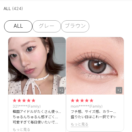
ALL
(424)
ALL
グレー
ブラウン
+1
+1
321*****(Family)
mom******(Family)
韓国アイドルがたくさん使っているのを見て購入しました😍
フチ感、サイズ感、カラー感すべてが完璧です！
ちゅるんちゅるん感すごくないですか？？＞＜
盛りたい日はこれ一択です✨
可愛すぎて毎日使いたいです！
もっと見る
もっと見る