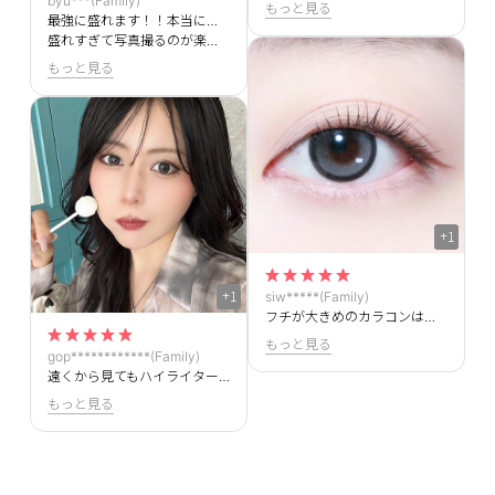
byu***(Family)
もっと見る
最強に盛れます！！本当に全人類におすすめしたい！
盛れすぎて写真撮るのが楽しいです✨
もっと見る
+1
+1
siw*****(Family)
フチが大きめのカラコンは使うの不安だったけど意外と使いやすくてしっかり盛れます！
もっと見る
gop************(Family)
遠くから見てもハイライターがちゅるんなってすきです！
もっと見る