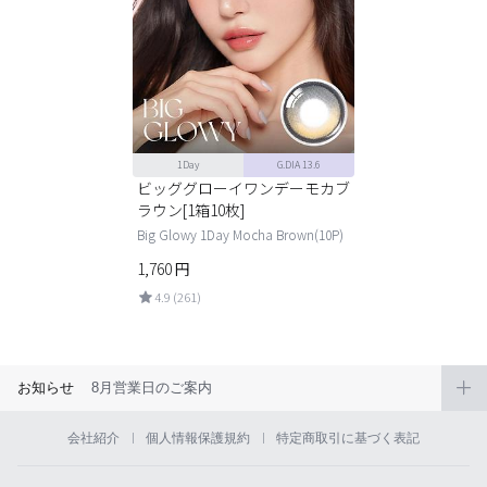
1Day
G.DIA 13.6
ビッググローイワンデーモカブ
ラウン[1箱10枚]
Big Glowy 1Day Mocha Brown(10P)
1,760
円
4.9 (261)
お知らせ
8月営業日のご案内
会社紹介
個人情報保護規約
特定商取引に基づく表記