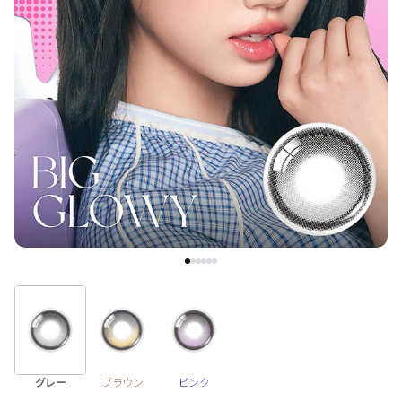
ブラウン
チョコ
グレー
ブラック
ヘーゼル
グリーン
ブルー
ピンク
透明
乱視用
ハロウィンカラコン
ケア用品
レビュー
EYEしてる
総合掲示板
グレー
ブラウン
ピンク