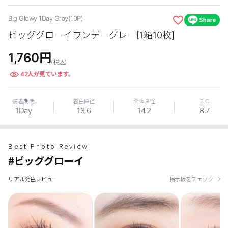
カスタマーサービス
Big Glowy 1Day Gray(10P)
ビッググローイワンデーグレー[1箱10枚]
ショッピングガイド
1,760
円
(税込)
アプリダウンロード
42
人が見ています。
INSTAGRAM
TWITTER
LINE
FACEBOOK
装着期間
着色直径
全体直径
B.C
1Day
13.6
14.2
8.7
Best Photo Review
#ビッググローイ
リアル発色レビュー
掲示板をチェック