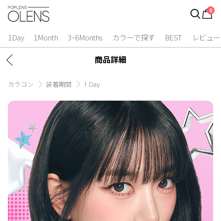
0
ログイン
お得逃しています。
|
1Day
1Month
3~6Months
カラーで探す
BEST
レビュー
カラコン比較
商品詳細
今月限定特典
カラコン
装着期間
1 Day
ベスト
カラコン
装着期間
1 Day
2 Weeks
1 Month
3~6 Months
よりどりキット
カラー