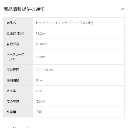
商品情報提供の通知
商品名
ビッググローイワンデーグレー[1箱10枚]
全直径 [DIA]
14.2mm
着色直径
13.6mm
ベースカーブ
8.7mm
（BC）
度数範囲
0.00~-8.00
使用期間
1Day
含水率
48%
度の有無
度あり
乱視用
不可