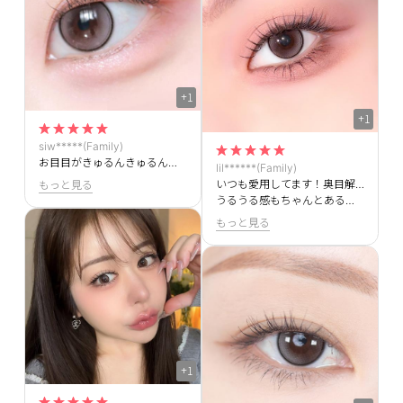
+1
+1
siw*****(Family)
お目目がきゅるんきゅるんめちゃくちゃ可愛いです＞＜もう何回もリピしてます！！
lil******(Family)
いつも愛用してます！奥目解消できて最高です＞＜
もっと見る
うるうる感もちゃんとある！！！
もっと見る
+1