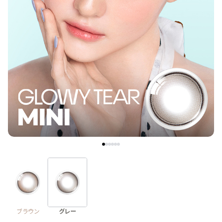
ブラウン
チョコ
グレー
ブラック
ヘーゼル
グリーン
ブルー
ピンク
透明
乱視用
ハロウィンカラコン
ケア用品
レビュー
EYEしてる
総合掲示板
ブラウン
グレー