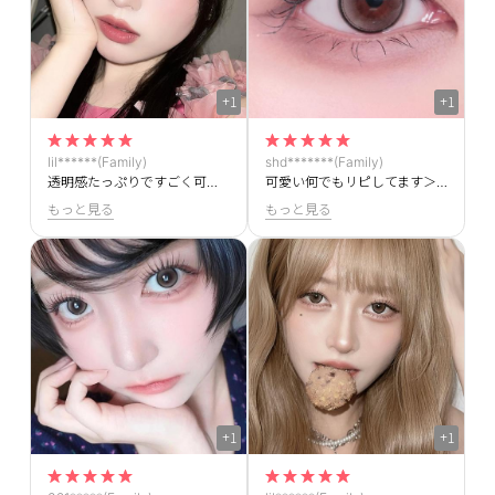
+1
+1
lil******(Family)
shd*******(Family)
透明感たっぷりですごく可愛いです！✨
可愛い何でもリピしてます＞＜
もっと見る
もっと見る
+1
+1