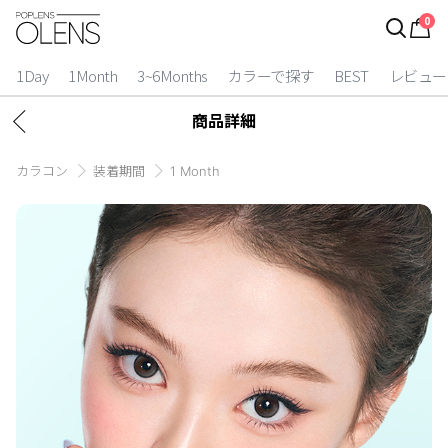
0
ログイン
お得逃しています。
|
1Day
1Month
3~6Months
カラーで探す
BEST
レビュー
カラコン比較
商品詳細
今月限定特典
カラコン
装着期間
1 Month
ベスト
カラコン
装着期間
1 Day
2 Weeks
1 Month
3~6 Months
よりどりキット
カラー