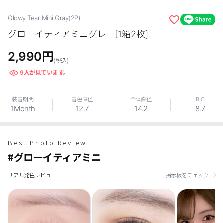
カスタマーサービス
Glowy Tear Mini Gray(2P)
グローイティアミニグレー[1箱2枚]
ショッピングガイド
2,990
円
(税込)
アプリダウンロード
9
人が見ています。
INSTAGRAM
TWITTER
LINE
FACEBOOK
装着期間
着色直径
全体直径
B.C
1Month
12.7
14.2
8.7
Best Photo Review
#グローイティアミニ
リアル発色レビュー
掲示板をチェック