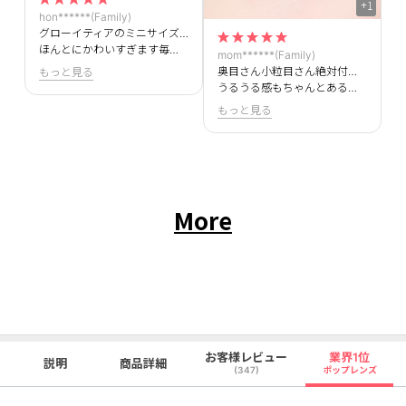
+1
hon******(Family)
グローイティアのミニサイズ待ってました！！
ほんとにかわいすぎます毎日使えるくらい使いやすい！！
mom******(Family)
奥目さん小粒目さん絶対付けてほしいです＞＜
もっと見る
うるうる感もちゃんとあるのにナチュラルに盛れます！
もっと見る
More
お客様レビュー
業界1位
説明
商品詳細
(347)
ポップレンズ