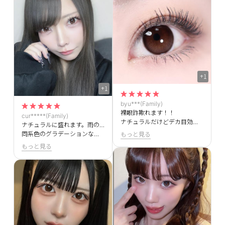
+1
+1
byu***(Family)
裸眼詐欺れます！！
cur*****(Family)
ナチュラルだけどデカ目効果もあるからずっと使える！
ナチュラルに盛れます。雨のようなハイライターがつやつやで綺麗！
同系色のグラデーションなので自然に大きく見せてくれるのでとても使いやすい。
もっと見る
もっと見る