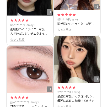
+1
+1
tlf*****(Family)
雨模様のハイライターが可愛すぎる☔大きめの水光カラコンの中でも結構ダントツに好きです💖💖
hon******(Family)
雨模様のハイライター可愛すぎる！！
もっと見る
大きめだけどナチュラルなカラーだからこっそり盛れます💖
もっと見る
+1
+1
321*****(Family)
最強に可愛いカラコン見つけちゃいました💖
最近は毎日これ着けてます✨
jgw*********(Family)
可愛すぎる！！レインシリーズ大好きです💖💖
もっと見る