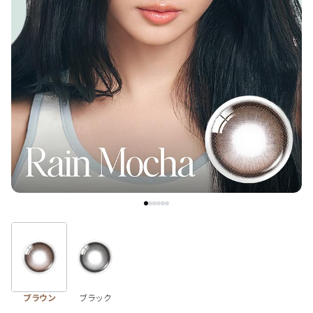
ブラウン
チョコ
グレー
ブラック
ヘーゼル
グリーン
ブルー
ピンク
透明
乱視用
ハロウィンカラコン
ケア用品
レビュー
EYEしてる
総合掲示板
ブラウン
ブラック