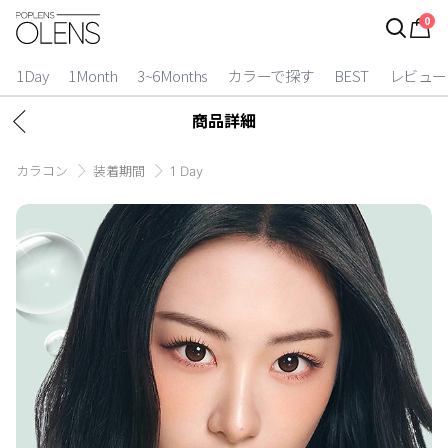
0
ログイン
お得逃しています。
|
1Day
1Month
3~6Months
カラーで探す
BEST
レビュー
カラコン比較
商品詳細
今月限定特典
カラコン
装着期間
1 Day
ベスト
カラコン
装着期間
1 Day
2 Weeks
1 Month
3~6 Months
よりどりキット
カラー