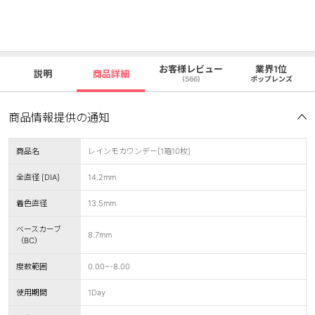
お客様レビュー
業界1位
説明
商品詳細
(566)
ポップレンズ
商品情報提供の通知
商品名
レインモカワンデー[1箱10枚]
全直径 [DIA]
14.2mm
着色直径
13.5mm
ベースカーブ
8.7mm
（BC）
度数範囲
0.00~-8.00
使用期間
1Day