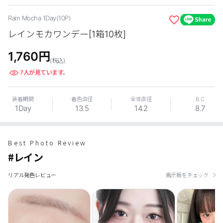
カスタマーサービス
Rain Mocha 1Day(10P)
レインモカワンデー[1箱10枚]
ショッピングガイド
1,760
円
(税込)
アプリダウンロード
7
人が見ています。
INSTAGRAM
TWITTER
LINE
FACEBOOK
装着期間
着色直径
全体直径
B.C
1Day
13.5
14.2
8.7
Best Photo Review
#レイン
リアル発色レビュー
掲示板をチェック