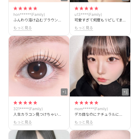
hon******(Family)
u13****(Family)
ふんわり溶け込むブラウンのカラーが本当に大好きで、、💞これはもう人生カラコン確定です！！
可愛すぎて何度もリピしてます！＞＜デカ目なんだけどナチュラルにもれて神
もっと見る
もっと見る
+1
+1
321*****(Family)
mom******(Family)
人生カラコン見つけちゃいました✨レインブラックも大好きでずっと愛用していたので新しいカラーができてとっても嬉しいです👍
デカ目なのにナチュラルに盛れる！！雨のようなハイライターがつやつやして超かわいい💖💖
もっと見る
もっと見る