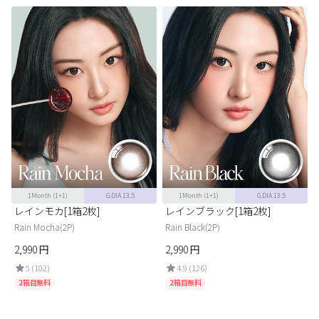
1Month
(1+1)
G.DIA 13.5
1Month
(1+1)
G.DIA 13.5
レインモカ[1箱2枚]
レインブラック[1箱2枚]
Rain Mocha(2P)
Rain Black(2P)
2,990
円
2,990
円
5 (102)
4.9 (126)
2箱目無料
2箱目無料