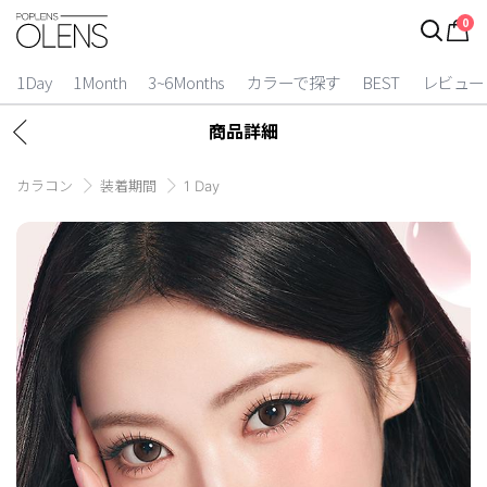
0
1Day
1Month
3~6Months
カラーで探す
BEST
レビュー
商品詳細
カラコン
装着期間
1 Day
2 Weeks
3~6 Months