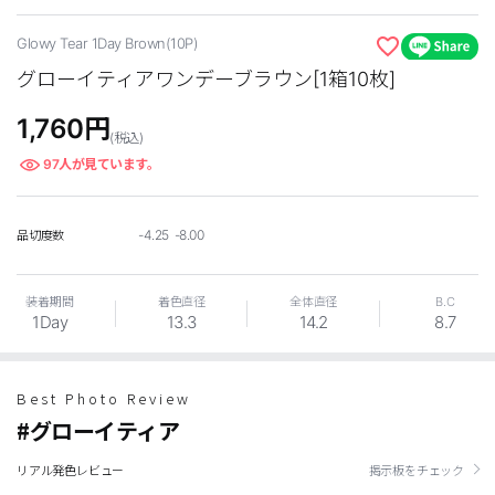
Glowy Tear 1Day Brown(10P)
グローイティアワンデーブラウン[1箱10枚]
1,760
円
(税込)
97
人が見ています。
LINE
-4.25 -8.00
品切度数
装着期間
着色直径
全体直径
B.C
1Day
13.3
14.2
8.7
Best Photo Review
#グローイティア
リアル発色レビュー
掲示板をチェック