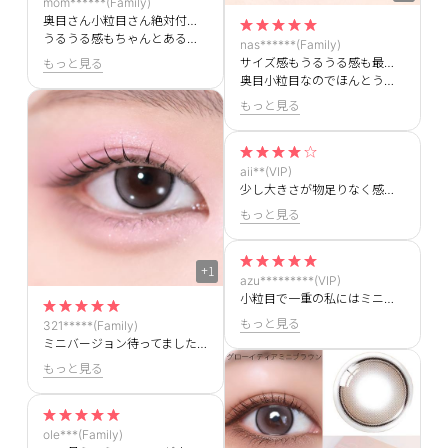
mom******(Family)
奥目さん小粒目さん絶対付けてほしいです＞＜
うるうる感もちゃんとあるのにナチュラルに盛れます！
nas******(Family)
サイズ感もうるうる感も最高すぎます＞＜
もっと見る
奥目小粒目なのでほんとうにありがたいです！
もっと見る
aii**(VIP)
少し大きさが物足りなく感じましたが、派手すぎず馴染みやすいグレーカラコンです！
もっと見る
+1
azu*********(VIP)
小粒目で一重の私にはミニサイズが合ってる！思ったよりハイライトが馴染んでて日常でも使いやすい
もっと見る
321*****(Family)
ミニバージョン待ってました🥺✨奥目と小粒目の私の見方はOLENSしかいません！＞＜
もっと見る
ole***(Family)