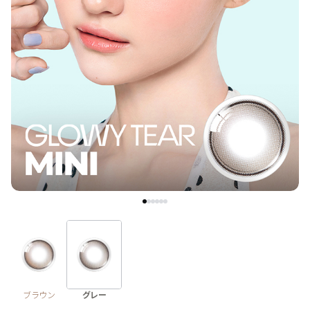
ブラウン
チョコ
グレー
ブラック
ヘーゼル
グリーン
ブルー
ピンク
透明
乱視用
ハロウィンカラコン
ケア用品
レビュー
EYEしてる
総合掲示板
ブラウン
グレー