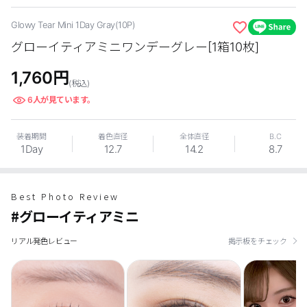
カスタマーサービス
Glowy Tear Mini 1Day Gray(10P)
グローイティアミニワンデーグレー[1箱10枚]
ショッピングガイド
1,760
円
(税込)
アプリダウンロード
6
人が見ています。
INSTAGRAM
TWITTER
LINE
FACEBOOK
装着期間
着色直径
全体直径
B.C
1Day
12.7
14.2
8.7
Best Photo Review
#グローイティアミニ
リアル発色レビュー
掲示板をチェック