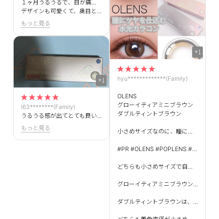
１ヶ月うるうるで、目が痛くなかったです！
デザインも可愛くて、奥目と小粒ですが気に入りました！！
もっと見る
+1
hyu*************(Family)
+1
OLENS
グローイティアミニブラウン
l63********(Family)
ダブルティントブラウン
うるうる感が出てとても良いです！オススメです！
もっと見る
小さめサイズなのに、瞳に自然なツヤ感をプラスしてくれる水光カラコン。気分に合わせて選べる2種類のブラウンも魅力！
#PR #OLENS #POPLENS #オーレンズ #カラコン #水光カラコン
どちらも小さめサイズで自然になじみやすく、瞳にツヤ感をプラスしてくれる水光カラコン。
グローイティアミニブラウンは、うるっとした立体感が出るようなデザインで、ナチュラルなのにどこか印象的な目元に見せてくれるのがお気に入り。ブラウンカラーもやわらかく、普段のメイクにも合わせやすかった。
ダブルティントブラウンは、より自然に瞳へ溶け込むような仕上がり。透明感のあるブラウンなので、カラコン感が強すぎず、デイリーにも使いやすい印象だった。