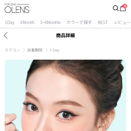
0
ログイン
お得逃しています。
|
1Day
1Month
3~6Months
カラーで探す
BEST
レビュー
カラコン比較
商品詳細
今月限定特典
カラコン
装着期間
1 Day
ベスト
カラコン
装着期間
1 Day
2 Weeks
1 Month
3~6 Months
よりどりキット
カラー