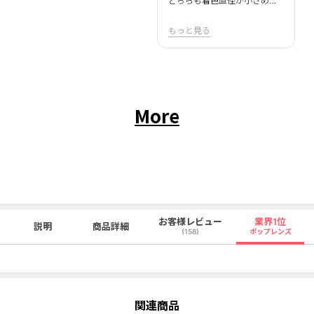
どちらも着色直径が小さめなので派手になりすぎず、それでいて瞳に光が入ったような雰囲気に見えるのが魅力。OLENSらしい水光デザインで、ナチュラル派にも取り入れやすい2種類だった😌👏🏻
もっと見る
More
お客様レビュー
業界1位
説明
商品詳細
(158)
ポップレンズ
関連商品