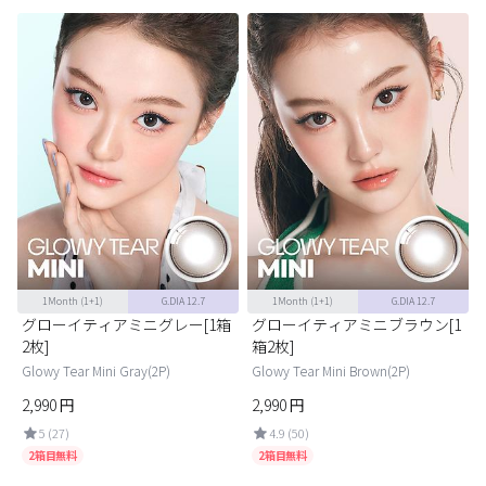
1Month
(1+1)
G.DIA 12.7
1Month
(1+1)
G.DIA 12.7
グローイティアミニグレー[1箱
グローイティアミニブラウン[1
2枚]
箱2枚]
Glowy Tear Mini Gray(2P)
Glowy Tear Mini Brown(2P)
2,990
円
2,990
円
5 (27)
4.9 (50)
2箱目無料
2箱目無料