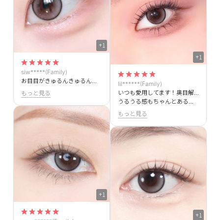
+1
+1
siw*****(Family)
お目目がきゅるんきゅるんめちゃくちゃ可愛いです＞＜もう何回もリピしてます！！
lil******(Family)
いつも愛用してます！奥目解消できて最高です＞＜
もっと見る
うるうる感もちゃんとある！！！
もっと見る
+1
+1