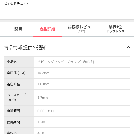
掲示板をチェック
お客様レビュー
業界1位
説明
商品詳細
(627)
ポップレンズ
商品情報提供の通知
商品名
ビビリングワンデーブラウン[1箱10枚]
全直径 [DIA]
14.2mm
着色直径
13.0mm
ベースカーブ
8.7mm
（BC）
度数範囲
0.00~-8.00
使用期間
1Day
含水率
48%