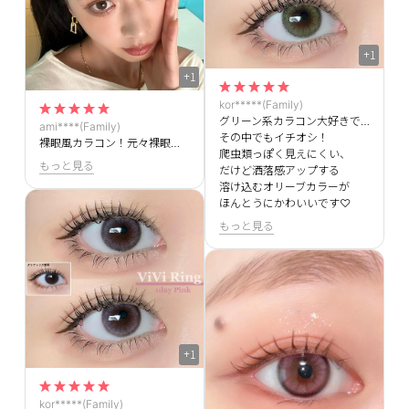
+1
+1
kor*****(Family)
グリーン系カラコン大好きですが
ami****(Family)
その中でもイチオシ！
裸眼風カラコン！元々裸眼は黒に近い茶色です。カラコン単体で見た時は結構ブラウン強めに感じるけどつけると透明感が出て、本当にナチュラルで自然な仕上がりになります◎写真の通りでフチのデザインも裸眼に溶け込んでくれます！
爬虫類っぽく見えにくい、
もっと見る
だけど洒落感アップする
溶け込むオリーブカラーが
ほんとうにかわいいです♡
もっと見る
+1
kor*****(Family)