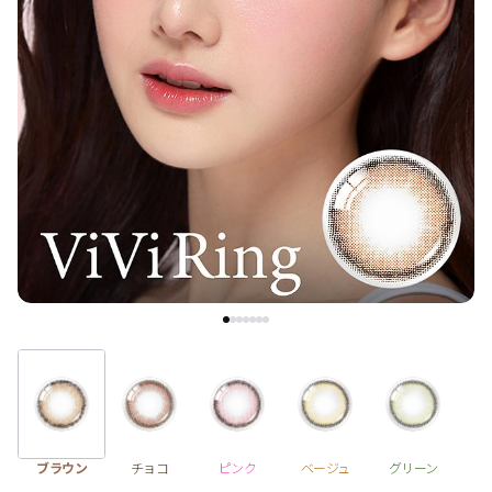
1 Day
2 Weeks
1 Month
3~6 Months
よりどりキット
カラー
ブラウン
チョコ
グレー
ブラック
ヘーゼル
グリーン
ブルー
ピンク
透明
乱視用
ハロウィンカラコン
ケア用品
ブラウン
チョコ
ピンク
ベージュ
グリーン
レビュー