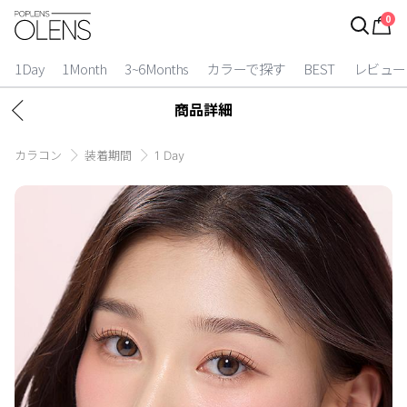
0
ログイン
1Day
1Month
3~6Months
カラーで探す
BEST
レビュー
|
商品詳細
お得逃しています。
カラコン
装着期間
1 Day
カラコン比較
今月限定特典
ベスト
カラコン
装着期間