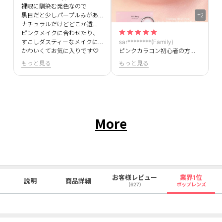
裸眼に馴染む発色なので
+2
黒目だと少しパープルみがあって
ナチュラルだけどどこか透明感も。
ピンクメイクに合わせたり、
sar********(Family)
すこしダスティーなメイクに合わせても
ピンクカラコン初心者の方でも使いやすいと思います！裸眼に馴染むピンクカラーでとてもかわいい！
かわいくてお気に入りです♡
もっと見る
もっと見る
More
お客様レビュー
業界1位
説明
商品詳細
(627)
ポップレンズ