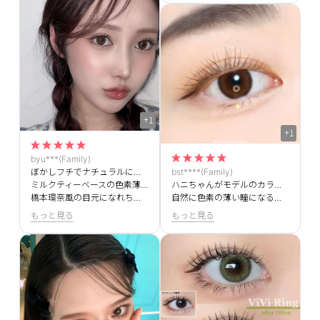
+1
+1
byu***(Family)
bst****(Family)
ぼかしフチでナチュラルに馴染むサイズ感です👀
ハニちゃんがモデルのカラコンの中で一番好きです😍😍
ミルクティーベースの色素薄い発色で
自然に色素の薄い瞳になるので普段使いもしやすいです！
橋本環奈風の目元になれちゃいます♥
もっと見る
もっと見る