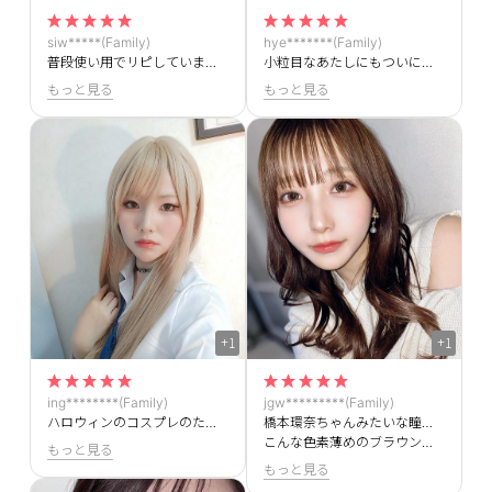
siw*****(Family)
hye*******(Family)
普段使い用でリピしています！乾燥やゴロゴロ感も気にならずお気に入りです！
小粒目なあたしにもついに付けられるカラコンきたー！また買います♪
もっと見る
もっと見る
+1
+1
ing********(Family)
jgw*********(Family)
ハロウィンのコスプレのために購入しました！普段使いにもいい色だと思います。マンネリメイクにカラコンしてみようと思います
橋本環奈ちゃんみたいな瞳になれました😳❤
こんな色素薄めのブラウンカラコンさがしてたんです！！
もっと見る
もっと見る