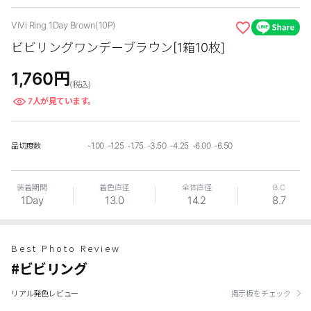
ViVi Ring 1Day Brown(10P)
EYEしてる
ビビリングワンデーブラウン[1箱10枚]
総合掲示板
1,760
円
(税込)
7
人が見ています。
カスタマーサービス
ショッピングガイド
-1.00 -1.25 -1.75 -3.50 -4.25 -6.00 -6.50
品切度数
アプリダウンロード
装着期間
着色直径
全体直径
B.C
1Day
13.0
14.2
8.7
INSTAGRAM
TWITTER
LINE
FACEBOOK
Best Photo Review
#ビビリング
リアル発色レビュー
掲示板をチェック