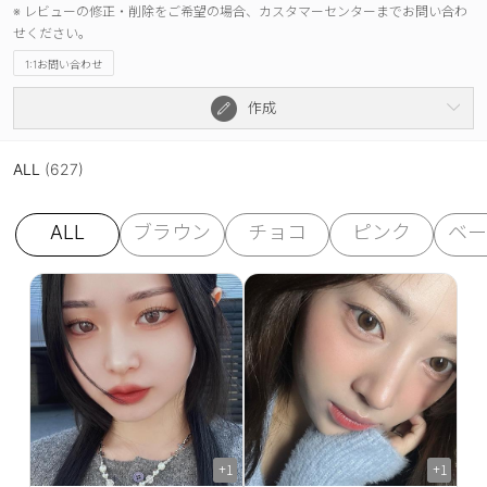
※ レビューの修正・削除をご希望の場合、カスタマーセンターまでお問い合わ
せください。
1:1お問い合わせ
作成
ALL
(627)
ALL
ブラウン
チョコ
ピンク
ベー
+1
+1