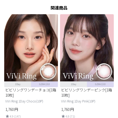
関連商品
1Day
G.DIA 13.0
1Day
G.DIA 13.0
1
ビビリングワンデーチョコ[1箱
ビビリングワンデーピンク[1箱
10枚]
10枚]
ViVi Ring 1Day Choco(10P)
ViVi Ring 1Day Pink(10P)
1,760
円
1,760
円
4.9 (147)
4.8 (71)