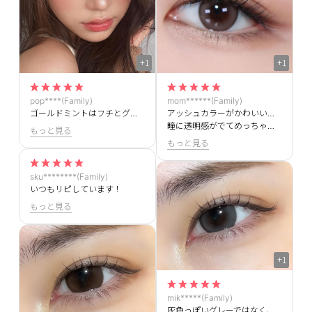
+1
+1
pop****(Family)
mom******(Family)
ゴールドミントはフチとグラデの境目が目立た無いのでしっかりデカ目にしたい方におすすめ！トーンアップしたくりんくりんな瞳になれる！
アッシュカラーがかわいいこちらのカラコン♥
瞳に透明感がでてめっちゃかわいいです！
もっと見る
もっと見る
sku********(Family)
いつもリピしています！
もっと見る
+1
mik*****(Family)
灰色っぽいグレーではなく、青みのあるグレーで可愛い！