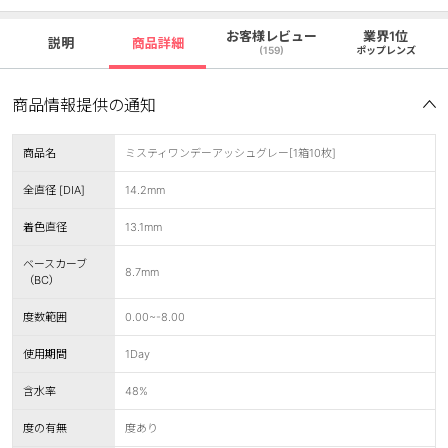
お客様レビュー
業界1位
説明
商品詳細
(159)
ポップレンズ
商品情報提供の通知
商品名
ミスティワンデーアッシュグレー[1箱10枚]
全直径 [DIA]
14.2mm
着色直径
13.1mm
ベースカーブ
8.7mm
（BC）
度数範囲
0.00~-8.00
使用期間
1Day
含水率
48%
度の有無
度あり