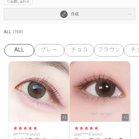
1:1お問い合わせ
作成
ALL
(159)
ALL
グレー
チョコ
ブラウン
チ
+1
+1
tlf*****(Family)
pop****(Family)