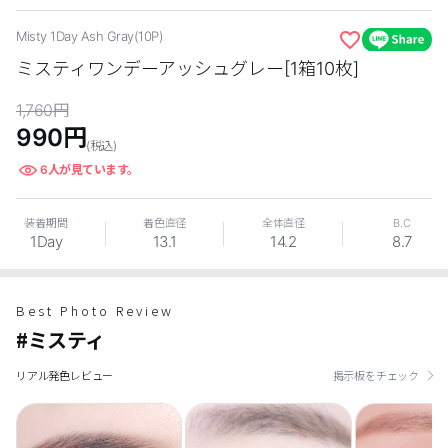
カスタマーサービス
Misty 1Day Ash Gray(10P)
ミスティワンデーアッシュグレー[1箱10枚]
ショッピングガイド
1,760
円
アプリダウンロード
990
円
(税込)
6
人が見ています。
INSTAGRAM
TWITTER
LINE
FACEBOOK
装着期間
着色直径
全体直径
B.C
1Day
13.1
14.2
8.7
Best Photo Review
#ミスティ
リアル発色レビュー
掲示板をチェック