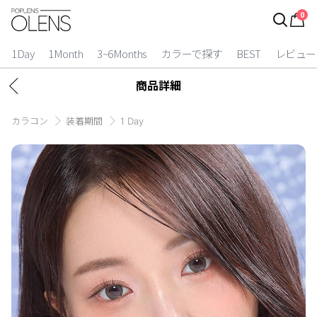
0
ログイン
お得逃しています。
|
1Day
1Month
3~6Months
カラーで探す
BEST
レビュー
カラコン比較
商品詳細
今月限定特典
カラコン
装着期間
1 Day
ベスト
カラコン
装着期間
1 Day
2 Weeks
1 Month
3~6 Months
よりどりキット
カラー