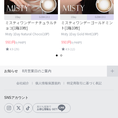
1Day
G.DIA 13.1
1Day
G.DIA 13.1
ョ
ミスティワンデーナチュラルチ
ミスティワンデーゴールドミン
ョコ[1箱10枚]
ト[1箱10枚]
Misty 1Day Natural Choco(10P)
Misty 1Day Gold Mint(10P)
990
円
990
円
1,760
円
1,760
円
4.9 (29)
4.9 (12)
お知らせ
8月営業日のご案内
会社紹介
個人情報保護規約
特定商取引に基づく表記
SNSアカウント
友だち追加で
お得な情報を GET!