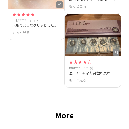
+1
もっと見る
mik*****(Family)
人形のようなクリッとした目になれます！黒まではいかない絶妙な色味が良いです。
もっと見る
+1
mar***(Family)
思っていたより発色が良かったです。小粒目には良い大きさでした。
もっと見る
More