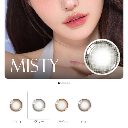
ブラウン
チョコ
グレー
ブラック
ヘーゼル
グリーン
ブルー
ピンク
透明
乱視用
ハロウィンカラコン
ケア用品
レビュー
EYEしてる
総合掲示板
チョコ
グレー
ブラウン
チョコ