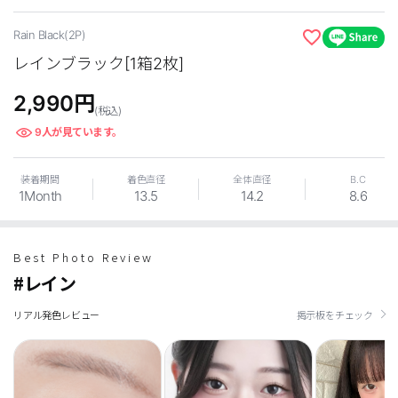
Rain Black(2P)
レインブラック[1箱2枚]
2,990
円
(税込)
9
人が見ています。
LINE
装着期間
着色直径
全体直径
B.C
1Month
13.5
14.2
8.6
Best Photo Review
#レイン
リアル発色レビュー
掲示板をチェック