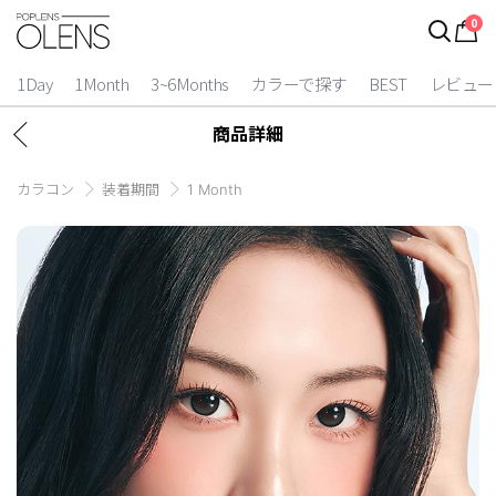
0
1Day
1Month
3~6Months
カラーで探す
BEST
レビュー
商品詳細
カラコン
装着期間
1 Month
2 Weeks
3~6 Months