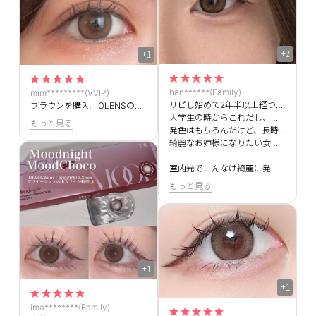
+2
+1
han******(Family)
mim*********(VVIP)
リピし始めて2年半以上経つけど、これに勝るなカラコンないと思うくらいお気に入り、、、
ブラウンを購入。OLENSの別商品のブラウンでちょっと黄み、オレンジみを感じたのでニュートラルな色が欲しくてこちらに出会いました！本当にアッシュブラウンという感じでイエベでもブルベでもいけると思います。着色直径も盛れる大きさでちょうどよかったです。1monthも購入予定。
大学生の時からこれだし、社会人2年目だけど、会社でも1度も派手だとかも言われず、むしろ目の色綺麗！「カラコンです〜笑笑」っていう感じの会話で元から綺麗な目アピもちゃっかりできちゃうナチュラルだけど、しっかり発色してくれるカラコン✨️
もっと見る
発色はもちろんだけど、長時間PC作業してても目の乾きを感じることはほとんどないし、プライベートの写真でも何時でも盛れる！！
綺麗なお姉様になりたい女の子たちみんなこれをこぞって使うといいわよ💖
室内光でこんなけ綺麗に発色してるから、実際はもっと綺麗！フチがハッキリしてるわけじゃないけど、つけたら実物よりもしっかり目にあってくれる！
もっと見る
+1
+1
ima********(Family)