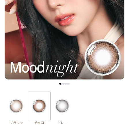
ブラウン
チョコ
グレー
ブラック
ヘーゼル
グリーン
ブルー
ピンク
透明
乱視用
ハロウィンカラコン
ケア用品
レビュー
EYEしてる
総合掲示板
ブラウン
チョコ
グレー