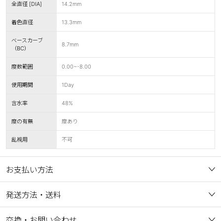
全直径 [DIA]
14.2mm
着色直径
13.3mm
ベースカーブ
8.7mm
（BC）
度数範囲
0.00~-8.00
使用期間
1Day
含水率
48%
度の有無
度あり
乱視用
不可
お支払い方法
発送方法・送料
交換・お問い合わせ