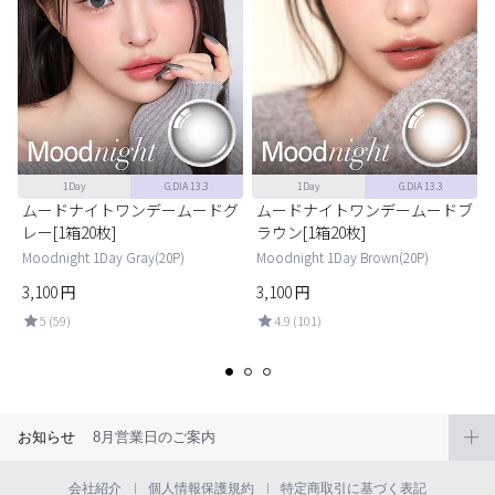
1Day
G.DIA 13.3
1Day
G.DIA 13.3
1
ムードナイトワンデームードグ
ムードナイトワンデームードブ
レー[1箱20枚]
ラウン[1箱20枚]
Moodnight 1Day Gray(20P)
Moodnight 1Day Brown(20P)
3,100
円
3,100
円
5 (59)
4.9 (101)
お知らせ
8月営業日のご案内
会社紹介
個人情報保護規約
特定商取引に基づく表記