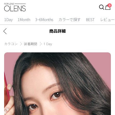
0
ログイン
お得逃しています。
|
1Day
1Month
3~6Months
カラーで探す
BEST
レビュー
カラコン比較
商品詳細
今月限定特典
カラコン
装着期間
1 Day
ベスト
カラコン
装着期間
1 Day
2 Weeks
1 Month
3~6 Months
よりどりキット
カラー