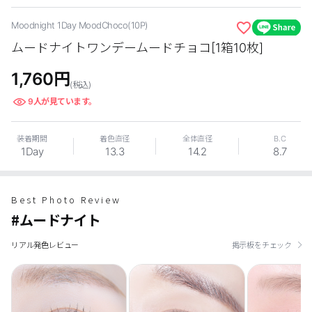
カスタマーサービス
Moodnight 1Day MoodChoco(10P)
ムードナイトワンデームードチョコ[1箱10枚]
ショッピングガイド
1,760
円
(税込)
アプリダウンロード
9
人が見ています。
INSTAGRAM
TWITTER
LINE
FACEBOOK
装着期間
着色直径
全体直径
B.C
1Day
13.3
14.2
8.7
Best Photo Review
#ムードナイト
リアル発色レビュー
掲示板をチェック