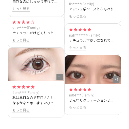
自然なのにしっかり盛れて毎日使いにオススメです！！
lis*****(Family)
もっと見る
アッシュ系ベースとふんわりグラデーションフチで、奥ゆかしい印象を演出するブラウンカラー🥨チョコレートみたいなやや濃いめブラウンで甘くかわいく盛れる🍫‪🫶🏻‎
もっと見る
yuk*****(Family)
ナチュラルだけどくりっと盛れて、やり過ぎない程度にトーンアップする感じ！
nah*******(Family)
もっと見る
ナチュラル可愛いになれて最高❣️リピ3回目
もっと見る
+1
+1
4em****(Family)
m04***(Family)
私は黒目なので茶目さんと比べると発色しやすさと変化はよりわかります！茶目さんがつけるとよりナチュラルに
ふんわりグラデーションふちでとても可愛いです💞
なるかなと思います♡ひっそりデカ目を仕込みたい時に愛用してます♪
もっと見る
もっと見る