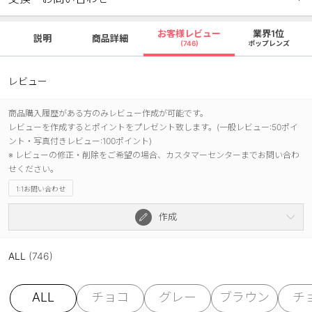
お客様レビュー
業界1位
説明
商品詳細
(746)
ポップレンズ
レビュー
商品購入履歴がある方のみレビュー作成が可能です。
レビューを作成するとポイントをプレゼント致します。(一般レビュー:50ポイ
ント・写真付きレビュー:100ポイント)
※ レビューの修正・削除をご希望の場合、カスタマーセンターまでお問い合わ
せください。
1:1お問い合わせ
作成
ALL
(746)
ALL
チョコ
グレー
ブラウン
チ