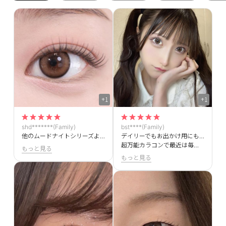
+1
+1
shd*******(Family)
bst****(Family)
他のムードナイトシリーズよりフチがはっきりしているとこが好きです！チョコカラーの中で一番好きです♥️
デイリーでもお出かけ用にもぴったり✨
超万能カラコンで最近は毎日つけてます！
もっと見る
もっと見る