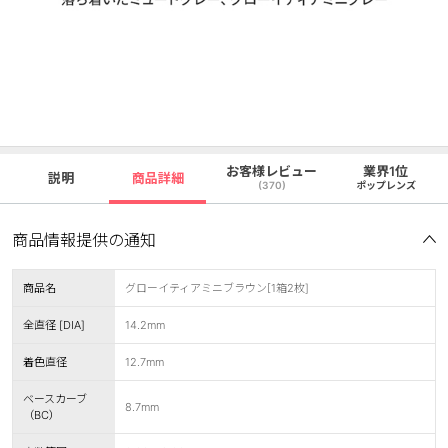
お客様レビュー
業界1位
説明
商品詳細
(370)
ポップレンズ
商品情報提供の通知
商品名
グローイティアミニブラウン[1箱2枚]
全直径 [DIA]
14.2mm
着色直径
12.7mm
ベースカーブ
8.7mm
（BC）