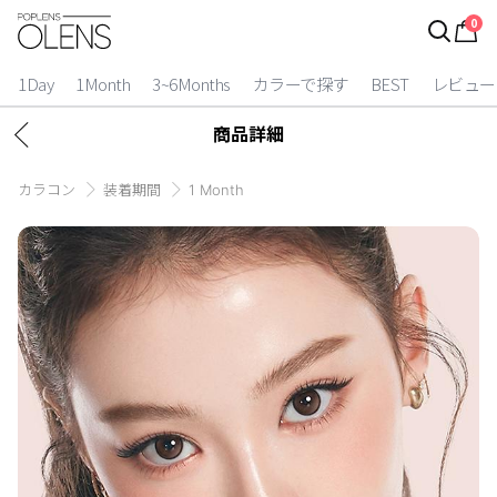
0
ログイン
お得逃しています。
|
1Day
1Month
3~6Months
カラーで探す
BEST
レビュー
カラコン比較
商品詳細
今月限定特典
カラコン
装着期間
1 Month
ベスト
カラコン
装着期間
1 Day
2 Weeks
1 Month
3~6 Months
よりどりキット
カラー