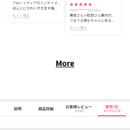
グローイティアのミニサイズ待ってました！！
ほんとにかわいすぎます毎日使えるくらい使いやすい！！
mom******(Family)
奥目さん小粒目さん絶対付けてほしいです＞＜
もっと見る
うるうる感もちゃんとあるのにナチュラルに盛れます！
もっと見る
More
お客様レビュー
業界1位
説明
商品詳細
(370)
ポップレンズ