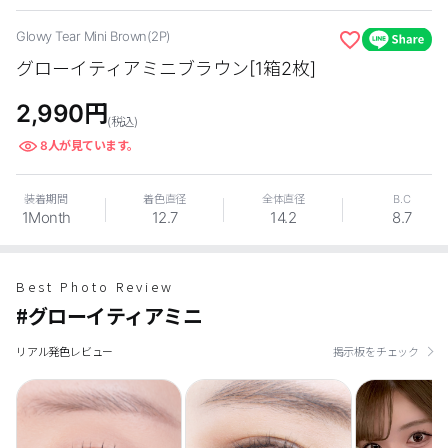
カスタマーサービス
Glowy Tear Mini Brown(2P)
グローイティアミニブラウン[1箱2枚]
ショッピングガイド
2,990
円
(税込)
アプリダウンロード
8
人が見ています。
INSTAGRAM
TWITTER
LINE
FACEBOOK
装着期間
着色直径
全体直径
B.C
1Month
12.7
14.2
8.7
Best Photo Review
#グローイティアミニ
リアル発色レビュー
掲示板をチェック