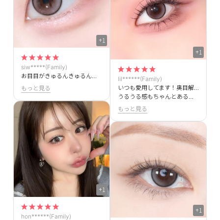
+1
+1
siw*****(Family)
お目目がきゅるんきゅるんめちゃくちゃ可愛いです＞＜もう何回もリピしてます！！
lil******(Family)
いつも愛用してます！奥目解消できて最高です＞＜
もっと見る
うるうる感もちゃんとある！！！
もっと見る
+1
+1
hon******(Family)