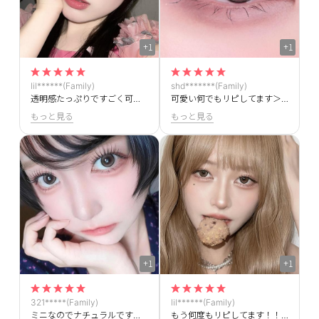
+1
+1
lil******(Family)
shd*******(Family)
透明感たっぷりですごく可愛いです！✨
可愛い何でもリピしてます＞＜
もっと見る
もっと見る
+1
+1
321*****(Family)
lil******(Family)
ミニなのでナチュラルですけどちゃんともれて可愛いです
もう何度もリピしてます！！めっちゃくちゃ可愛い