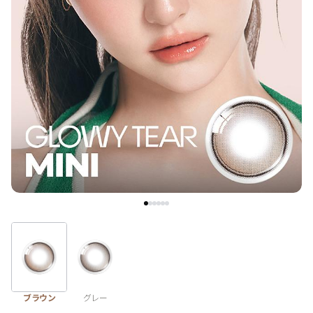
ブラウン
チョコ
グレー
ブラック
ヘーゼル
グリーン
ブルー
ピンク
透明
乱視用
ハロウィンカラコン
ケア用品
レビュー
EYEしてる
総合掲示板
ブラウン
グレー