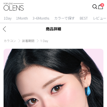
0
1Day
1Month
3~6Months
カラーで探す
BEST
レビュー
商品詳細
カラコン
装着期間
1 Day
2 Weeks
3~6 Months