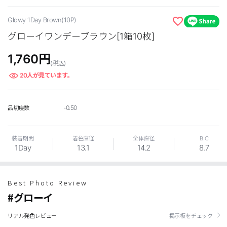
Glowy 1Day Brown(10P)
グローイワンデーブラウン[1箱10枚]
1,760
円
(税込)
20
人が見ています。
LINE
-0.50
品切度数
装着期間
着色直径
全体直径
B.C
1Day
13.1
14.2
8.7
Best Photo Review
#グローイ
リアル発色レビュー
掲示板をチェック