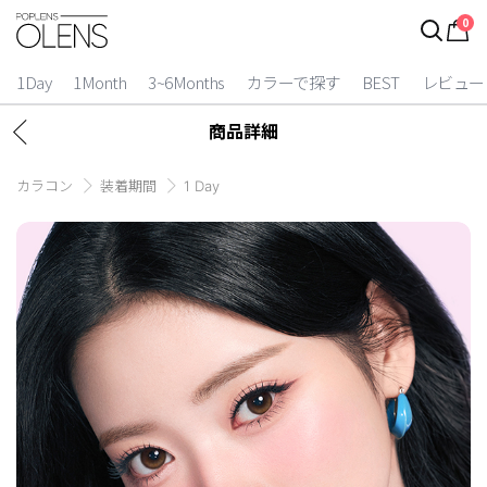
0
1Day
1Month
3~6Months
カラーで探す
BEST
レビュー
商品詳細
カラコン
装着期間
1 Day
2 Weeks
3~6 Months