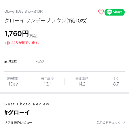
Glowy 1Day Brown(10P)
グローイワンデーブラウン[1箱10枚]
1,760
円
(税込)
22
人が見ています。
LINE
-0.50
品切度数
装着期間
着色直径
全体直径
B.C
1Day
13.1
14.2
8.7
Best Photo Review
#グローイ
リアル発色レビュー
掲示板をチェック