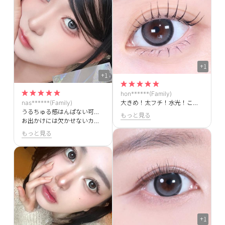
+1
+1
hon******(Family)
nas******(Family)
大きめ！太フチ！水光！こんなに私好みのカラコンほかにないです🥺🥺この絶妙なグレー感たまらないです😭😭
うるちゅる感はんぱない可愛すぎます！！
もっと見る
お出かけには欠かせないカラコンです✨
もっと見る
+1