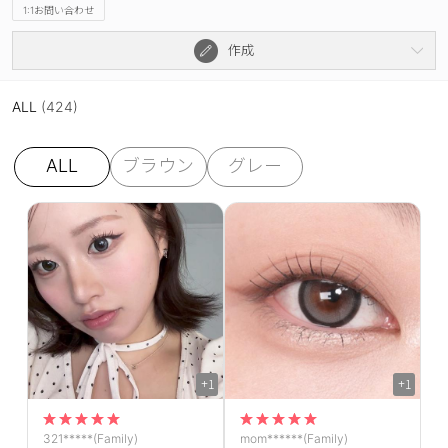
1:1お問い合わせ
作成
ALL
(424)
ALL
ブラウン
グレー
+1
+1
321*****(Family)
mom******(Family)