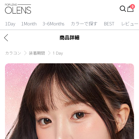
0
ログイン
お得逃しています。
|
1Day
1Month
3~6Months
カラーで探す
BEST
レビュー
カラコン比較
商品詳細
今月限定特典
カラコン
装着期間
1 Day
ベスト
カラコン
装着期間
1 Day
2 Weeks
1 Month
3~6 Months
よりどりキット
カラー