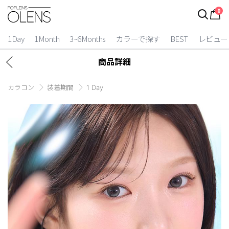
0
1Day
1Month
3~6Months
カラーで探す
BEST
レビュー
商品詳細
カラコン
装着期間
1 Day
2 Weeks
3~6 Months