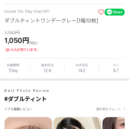
Double Tint 1Day Gray(10P)
ダブルティントワンデーグレー[1箱10枚]
1,760
円
1,050
円
(税込)
6
人が見ています。
LINE
装着期間
着色直径
全体直径
B.C
1Day
12.9
14.2
8.7
Best Photo Review
#ダブルティント
リアル発色レビュー
掲示板をチェック