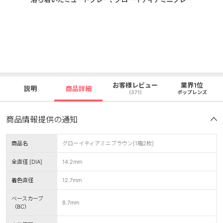
お客様レビュー
業界1位
説明
商品詳細
(371)
ポップレンズ
商品情報提供の通知
商品名
グローイティアミニブラウン[1箱2枚]
全直径 [DIA]
14.2mm
着色直径
12.7mm
ベースカーブ
8.7mm
（BC）