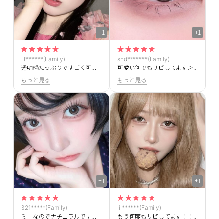
+1
+1
lil******(Family)
shd*******(Family)
透明感たっぷりですごく可愛いです！✨
可愛い何でもリピしてます＞＜
もっと見る
もっと見る
+1
+1
321*****(Family)
lil******(Family)
ミニなのでナチュラルですけどちゃんともれて可愛いです
もう何度もリピしてます！！めっちゃくちゃ可愛い