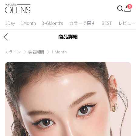
0
ログイン
お得逃しています。
|
1Day
1Month
3~6Months
カラーで探す
BEST
レビュー
カラコン比較
商品詳細
今月限定特典
カラコン
装着期間
1 Month
ベスト
カラコン
装着期間
1 Day
2 Weeks
1 Month
3~6 Months
よりどりキット
カラー