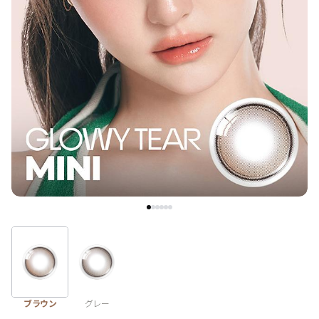
ブラウン
チョコ
グレー
ブラック
ヘーゼル
グリーン
ブルー
ピンク
透明
乱視用
ハロウィンカラコン
ケア用品
レビュー
EYEしてる
総合掲示板
ブラウン
グレー