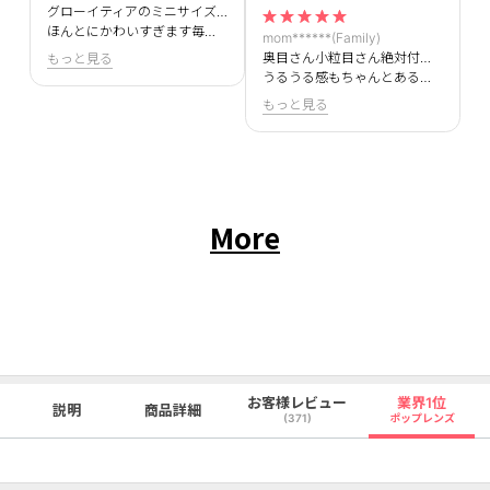
グローイティアのミニサイズ待ってました！！
ほんとにかわいすぎます毎日使えるくらい使いやすい！！
mom******(Family)
奥目さん小粒目さん絶対付けてほしいです＞＜
もっと見る
うるうる感もちゃんとあるのにナチュラルに盛れます！
もっと見る
More
お客様レビュー
業界1位
説明
商品詳細
(371)
ポップレンズ