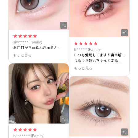
+1
+1
siw*****(Family)
お目目がきゅるんきゅるんめちゃくちゃ可愛いです＞＜もう何回もリピしてます！！
lil******(Family)
いつも愛用してます！奥目解消できて最高です＞＜
もっと見る
うるうる感もちゃんとある！！！
もっと見る
+1
+1
hon******(Family)