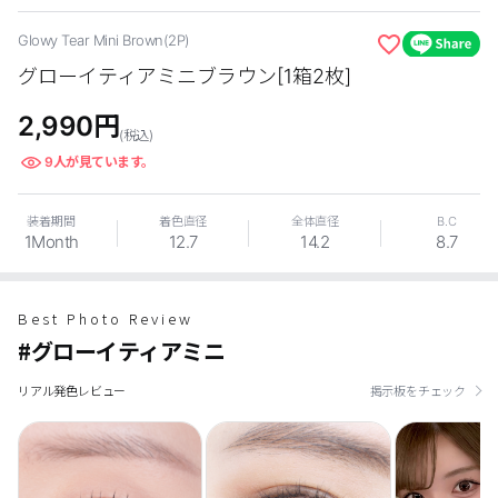
カスタマーサービス
Glowy Tear Mini Brown(2P)
グローイティアミニブラウン[1箱2枚]
ショッピングガイド
2,990
円
(税込)
アプリダウンロード
9
人が見ています。
INSTAGRAM
TWITTER
LINE
FACEBOOK
装着期間
着色直径
全体直径
B.C
1Month
12.7
14.2
8.7
Best Photo Review
#グローイティアミニ
リアル発色レビュー
掲示板をチェック