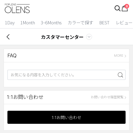
0
ログイン
お得逃しています。
|
1Day
1Month
3~6Months
カラーで探す
BEST
レビュー
カラコン比較
カスタマーセンター
今月限定特典
FAQ
ベスト
MORE
カラコン
装着期間
1 Day
2 Weeks
1:1お問い合わせ
お問い合わせ履歴閲覧
1 Month
3~6 Months
よりどりキット
1:1お問い合わせ
カラー