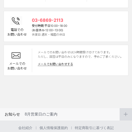
カスタマーサービス
03-6869-2113
ショッピングガイド
受付時間:平日10:00~18:00
電話での
(お昼休み:12:00~13:00)
お問い合わせ
休業日:週末・韓国の休日
アプリダウンロード
メールでのお問い合わせは24時間受け付けております。
INSTAGRAM
TWITTER
LINE
FACEBOOK
ただし、回答は平日のみとなりますので、予めご了承ください。
メールでの
メールでお問い合わせする
お問い合わせ
お知らせ
8月営業日のご案内
会社紹介
個人情報保護規約
特定商取引に基づく表記