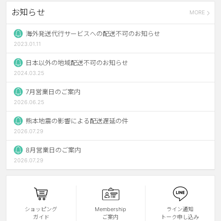
お知らせ
MORE
ブラウン
チョコ
グレー
ブラック
海外発送代行サービスへの配送不可のお知らせ
2023.01.11
ヘーゼル
グリーン
日本以外の地域配送不可のお知らせ
ブルー
ピンク
2024.03.25
透明
乱視用
7月営業日のご案内
2026.06.25
ハロウィンカラコン
熊本地震の影響による配送遅延の件
ケア用品
2026.07.29
8月営業日のご案内
レビュー
2026.07.29
EYEしてる
総合掲示板
ショッピング
Membership
ライン通知
ガイド
ご案内
トーク申し込み