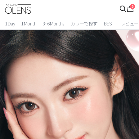
0
ログイン
お得逃しています。
|
1Day
1Month
3~6Months
カラーで探す
BEST
レビュー
カラコン比較
今月限定特典
ベスト
カラコン
装着期間
1 Day
2 Weeks
1 Month
3~6 Months
よりどりキット
カラー