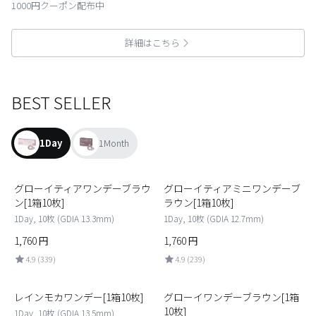
1000円クーポン配布中
詳細はこちら
BEST SELLER
1Day
1Month
1
2
グローイティアワンデーブラウ
グローイティアミニワンデーブ
ン[1箱10枚]
ラウン[1箱10枚]
1Day, 10枚 (GDIA 13.3mm)
1Day, 10枚 (GDIA 12.7mm)
1,760
円
1,760
円
4.9 (339)
4.9 (239)
3
4
レインモカワンデー[1箱10枚]
グローイワンデーブラウン[1箱
10枚]
1Day, 10枚 (GDIA 13.5mm)