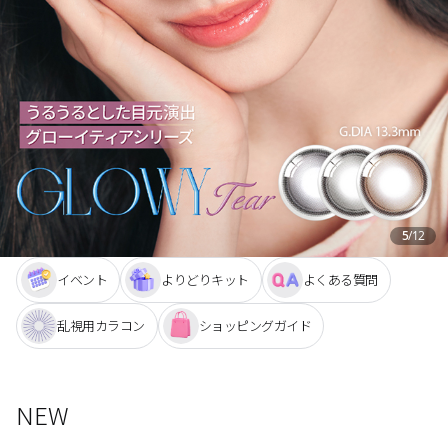
ブラウン
チョコ
グレー
ブラック
ヘーゼル
グリーン
ブルー
ピンク
透明
乱視用
ハロウィンカラコン
5
/
12
ケア用品
イベント
よりどりキット
よくある質問
レビュー
乱視用カラコン
ショッピングガイド
EYEしてる
NEW
総合掲示板