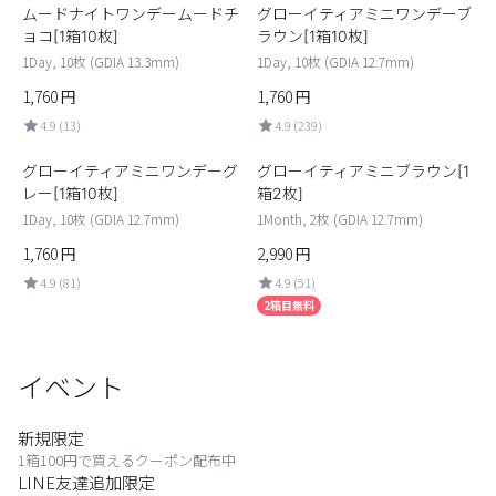
ムードナイトワンデームードチ
グローイティアミニワンデーブ
カスタマーサービス
ョコ[1箱10枚]
ラウン[1箱10枚]
1Day, 10枚 (GDIA 13.3mm)
1Day, 10枚 (GDIA 12.7mm)
ショッピングガイド
1,760
円
1,760
円
4.9 (13)
4.9 (239)
アプリダウンロード
グローイティアミニワンデーグ
グローイティアミニブラウン[1
レー[1箱10枚]
箱2枚]
INSTAGRAM
TWITTER
LINE
FACEBOOK
1Day, 10枚 (GDIA 12.7mm)
1Month, 2枚 (GDIA 12.7mm)
1,760
円
2,990
円
4.9 (81)
4.9 (51)
2箱目無料
イベント
新規限定
1箱100円で買えるクーポン配布中
LINE友達追加限定