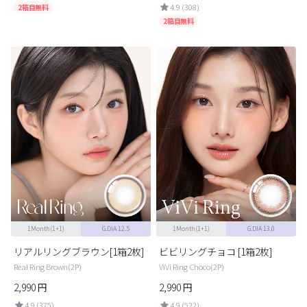
4.9 (308)
2箱目無料
2箱目無料
1Month(1+1)
G.DIA 12.5
1Month(1+1)
G.DIA 13.0
リアルリングブラウン[1箱2枚]
ビビリングチョコ [1箱2枚]
Real Ring Brown(2P)
ViVi Ring Choco(2P)
2,990
円
2,990
円
4.9 (375)
4.9 (522)