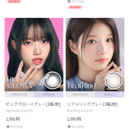
4.8 (114)
2箱目無料
2箱目無料
1Month(1+1)
G.DIA 13.6
1Month(1+1)
G.DIA 12.5
ビッググローイグレー[1箱2枚]
リアルリンググレー[1箱2枚]
Big Glowy Gray(2P)
Real Ring Gray(2P)
2,990
円
2,990
円
4.9 (315)
4.9 (309)