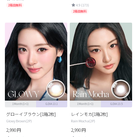
4.9 (173)
2箱目無料
カスタマーサービス
2箱目無料
ショッピングガイド
アプリダウンロード
INSTAGRAM
TWITTER
LINE
FACEBOOK
1Month(1+1)
G.DIA 13.1
1Month(1+1)
G.DIA 13.5
グローイブラウン[1箱2枚]
レインモカ[1箱2枚]
Glowy Brown(2P)
Rain Mocha(2P)
2,990
円
2,990
円