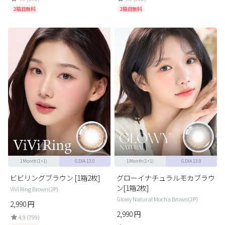
2箱目無料
2箱目無料
1Month(1+1)
G.DIA 13.0
1Month(1+1)
G.DIA 13.0
ビビリングブラウン [1箱2枚]
グローイナチュラルモカブラウ
ン[1箱2枚]
ViVi Ring Brown(2P)
Glowy Natural Mocha Brown(2P)
2,990
円
2,990
円
4.9 (799)