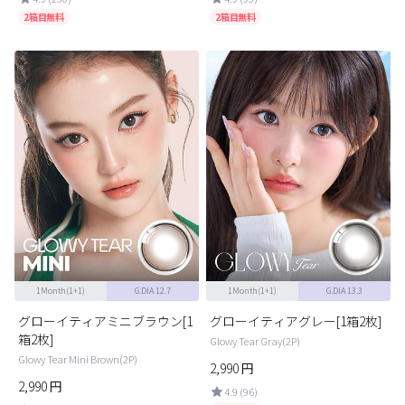
2箱目無料
2箱目無料
1Month(1+1)
G.DIA 12.7
1Month(1+1)
G.DIA 13.3
グローイティアミニブラウン[1
グローイティアグレー[1箱2枚]
箱2枚]
Glowy Tear Gray(2P)
Glowy Tear Mini Brown(2P)
2,990
円
2,990
円
4.9 (96)