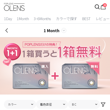
0
ログイン
お得逃しています。
|
1Day
1Month
3~6Months
カラーで探す
BEST
レビュー
カラコン比較
1 Month
今月限定特典
ベスト
カラコン
装着期間
1 Day
2 Weeks
1 Month
3~6 Months
よりどりキット
カラー
着色直径
B.C
カラー