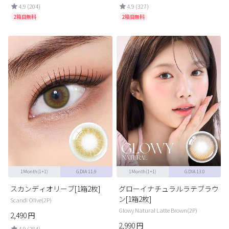
4.9 (204)
4.9 (327)
2箱目無料
2箱目無料
1Month(1+1)
G.DIA 11.9
1Month(1+1)
G.DIA 13.0
スカンディオリーブ[1箱2枚]
グローイナチュラルラテブラウ
ン[1箱2枚]
Scandi Olive(2P)
Glowy Natural Latte Brown(2P)
2,490
円
2,990
円
4.9 (284)