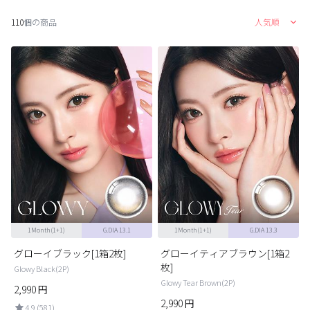
ブラウン
チョコ
110
個の商品
人気順
グレー
ブラック
ヘーゼル
グリーン
ブルー
ピンク
透明
乱視用
ハロウィンカラコン
ケア用品
レビュー
1Month(1+1)
G.DIA 13.1
1Month(1+1)
G.DIA 13.3
EYEしてる
グローイブラック[1箱2枚]
グローイティアブラウン[1箱2
枚]
Glowy Black(2P)
総合掲示板
Glowy Tear Brown(2P)
2,990
円
2,990
円
4.9 (581)