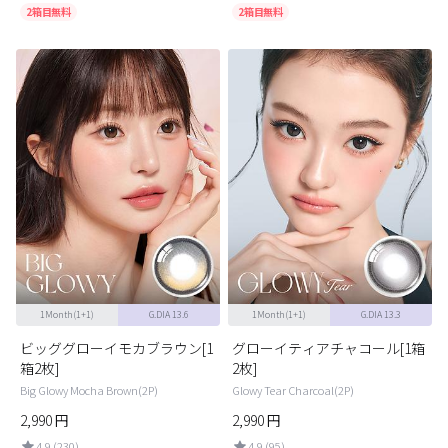
2箱目無料
2箱目無料
1Month(1+1)
G.DIA 13.6
1Month(1+1)
G.DIA 13.3
ビッググローイモカブラウン[1
グローイティアチャコール[1箱
箱2枚]
2枚]
Big Glowy Mocha Brown(2P)
Glowy Tear Charcoal(2P)
2,990
円
2,990
円
4.9 (230)
4.9 (95)