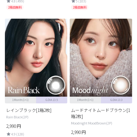
4.8 (499)
5 (103)
2箱目無料
2箱目無料
1Month(1+1)
G.DIA 13.5
1Month(1+1)
G.DIA 13.3
レインブラック[1箱2枚]
ムードナイトムードブラウン[1
箱2枚]
Rain Black(2P)
Moodnight MoodBrown(2P)
2,990
円
2,990
円
4.9 (128)