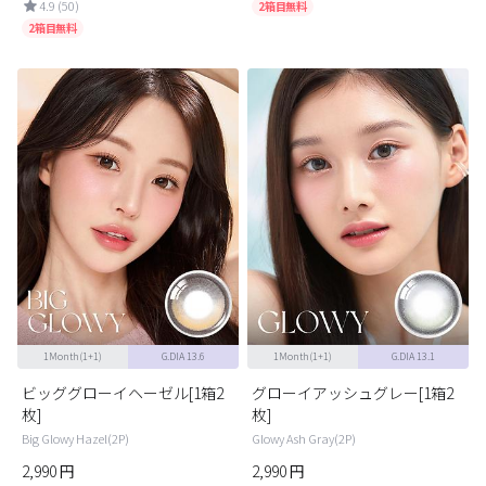
4.9 (50)
2箱目無料
2箱目無料
1Month(1+1)
G.DIA 13.6
1Month(1+1)
G.DIA 13.1
ビッググローイヘーゼル[1箱2
グローイアッシュグレー[1箱2
枚]
枚]
Big Glowy Hazel(2P)
Glowy Ash Gray(2P)
2,990
円
2,990
円