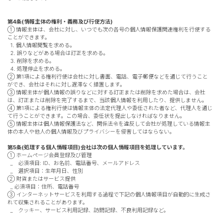
第4条(情報主体の権利・義務及び行使方法)
① 情報主体は、会社に対し、いつでも次の各号の個人情報保護関連権利を行使する
ことができます。
1. 個人情報閲覧を求める。
2. 誤りなどがある場合は訂正を求める。
3. 削除を求める。
4. 処理停止を求める。
② 第1項による権利行使は会社に対し書面、電話、電子郵便などを通じて行うこと
ができ、会社はそれに対し遅滞なく措置します。
③ 情報主体が個人情報の誤りなどに対する訂正または削除を求めた場合は、会社
は、訂正または削除を完了するまで、当該個人情報を利用したり、提供しません。
④ 第1項による権利行使は情報主体の法定代理人や委任された者など、代理人を通じ
て行うことができます。この場合、委任状を提出しなければなりません。
⑤ 情報主体は個人情報保護法など、関係法令を違反して会社が処理している情報主
体の本人や他人の個人情報及びプライバシーを侵害してはならない。
第5条(処理する個人情報項目)会社は次の個人情報項目を処理しています。
① ホームページ会員登録及び管理
_ 必須項目: ID、お名前、電話番号、メールアドレス
_ 選択項目：生年月日、性別
② 財貨またはサービス提供
_ 必須項目：住所、電話番号
③ インターネットサービスを利用する過程で下記の個人情報項目が自動的に生成さ
れて収集されることがあります。
_ クッキー、サービス利用記録、訪問記録、不良利用記録など。