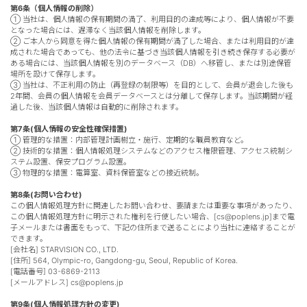
第6条（個人情報の削除）
① 当社は、個人情報の保有期間の満了、利用目的の達成等により、個人情報が不要
となった場合には、遅滞なく当該個人情報を削除します。
② ご本人から同意を得た個人情報の保有期間が満了した場合、または利用目的が達
成された場合であっても、他の法令に基づき当該個人情報を引き続き保存する必要が
ある場合には、当該個人情報を別のデータベース（DB）へ移管し、または別途保管
場所を設けて保存します。
③ 当社は、不正利用の防止（再登録の制限等）を目的として、会員が退会した後も
2年間、会員の個人情報を会員データベースとは分離して保存します。当該期間が経
過した後、当該個人情報は自動的に削除されます。
第7条(個人情報の安全性確保措置)
① 管理的な措置：内部管理計画樹立・施行、定期的な職員教育など。
② 技術的な措置：個人情報処理システムなどのアクセス権限管理、アクセス統制シ
ステム設置、保安プログラム設置。
③ 物理的な措置：電算室、資料保管室などの接近統制。
第8条(お問い合わせ)
この個人情報処理方針に関連したお問い合わせ、要請または重要な事項があったり、
この個人情報処理方針に明示された権利を行使したい場合、[cs@poplens.jp]まで電
子メールまたは書面をもって、下記の住所まで送ることにより当社に連絡することが
できます。
[会社名] STARVISION CO., LTD.
[住所] 564, Olympic-ro, Gangdong-gu, Seoul, Republic of Korea.
[電話番号] 03-6869-2113
[メールアドレス] cs@poplens.jp
第9条(個人情報処理方針の変更)