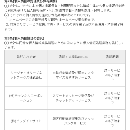
第2条(個人情報の処理及び保有期間)
① 会社は、法令による個人情報保有・利用期間または情報主体から個人情報収集時
ブラウン
チョコ
に同意を受けた個人情報保有・利用期間内で個人情報を処理・保有します。
② それぞれの個人情報処理及び保有期間は次のとおりです。
グレー
ブラック
1. ホームページの会員登録及び管理: ホームページ退会時まで。
2. 財貨またはサービス提供: 財貨・サービスの供給完了及び料金決済・精算完了時
ヘーゼル
グリーン
まで。
第3条(個人情報処理の委託)
ブルー
ピンク
① 会社は円滑な個人情報業務処理のために次のように個人情報処理業務を委託して
います。
透明
乱視用
委託される者
委託する業務の内容
委託期間
ハロウィンカラコン
該当サービ
シージェイオリーブネ
自動収集情報及び顧客カスタ
ケア用品
ス終了時ま
ットワークス株式会社
マイズおすすめサービス
で
レビュー
該当サービ
(株)チャンネルコーポレ
スマートメッセージ送信及び
ス終了時ま
ーション
チャットボットサービス
で
EYEしてる
該当サービ
総合掲示板
顧客行動情報収集及びメッセ
(株)ビッグインサイト
ス終了時ま
ージングサービス
で