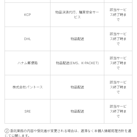
カスタマーサービス
該当サービ
物品決済代行、購買安全サー
KCP
ス終了時ま
ビス
で
ショッピングガイド
該当サービ
アプリダウンロード
DHL
物品配送
ス終了時ま
で
該当サービ
INSTAGRAM
TWITTER
LINE
FACEBOOK
ハナム郵便局
物品配送(EMS、K-PACKET)
ス終了時ま
で
該当サービ
株式会社パントース
物品配送
ス終了時ま
で
該当サービ
SRE
物品配送
ス終了時ま
で
② 委託業務の内容や受託者が変更される場合は、遅滞なく本個人情報処理方針を通
じて公開します。