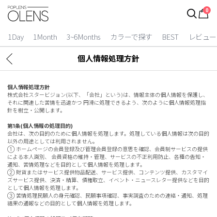
0
ログイン
お得逃しています。
|
1Day
1Month
3~6Months
カラーで探す
BEST
レビュー
カラコン比較
個人情報処理方針
今月限定特典
個人情報処理方針
ベスト
株式会社スタービジョン(以下、「会社」という)は、情報主体の個人情報を保護し、
それに関連した苦情を迅速かつ 円滑に処理できるよう、次のように個人情報処理指
針を樹立・公開します。
カラコン
第1条(個人情報の処理目的)
会社は、次の目的のために個人情報を処理します。処理している個人情報は次の目的
装着期間
以外の用途としては利用されません。
① ホームページの会員登録及び管理会員登録の意思を確認、会員制サービスの提供
1 Day
2 Weeks
による本人識別、 会員資格の維持・管理、サービスの不正利用防止、各種の告知・
通知、苦情処理などを目的として個人情報を処理します。
1 Month
3~6 Months
② 財貨またはサービス提供物品配送、サービス提供、コンテンツ提供、カスタマイ
ズサービス提供、決済・精算、債権取立、イベント・ニュースレター提供などを目的
として個人情報を処理します。
よりどりキット
③ 苦情処理民願人の身元確認、民願事項確認、事実調査のための連絡・通知、処理
結果の通報などの目的として個人情報を処理します。
カラー